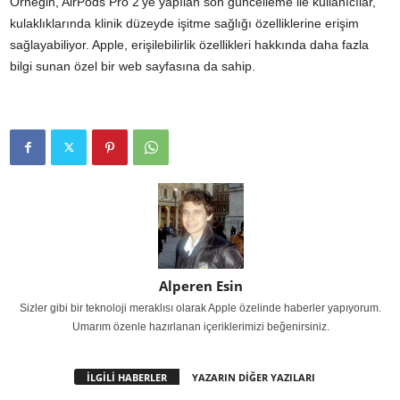
Örneğin, AirPods Pro 2’ye yapılan son güncelleme ile kullanıcılar,
kulaklıklarında klinik düzeyde işitme sağlığı özelliklerine erişim
sağlayabiliyor. Apple, erişilebilirlik özellikleri hakkında daha fazla
bilgi sunan özel bir web sayfasına da sahip.
Alperen Esin
Sizler gibi bir teknoloji meraklısı olarak Apple özelinde haberler yapıyorum.
Umarım özenle hazırlanan içeriklerimizi beğenirsiniz.
İLGİLİ HABERLER
YAZARIN DİĞER YAZILARI