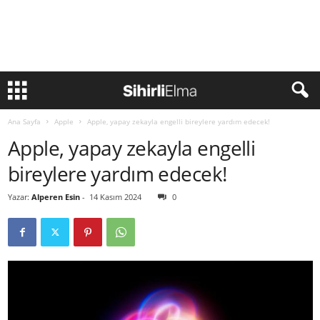
Ana Sayfa
Apple
Apple, yapay zekayla engelli bireylere yardım edecek!
Apple, yapay zekayla engelli
bireylere yardım edecek!
Yazar:
Alperen Esin
-
14 Kasım 2024
0