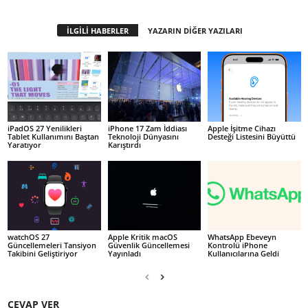
İLGİLİ HABERLER
YAZARIN DİĞER YAZILARI
iPadOS 27 Yenilikleri
iPhone 17 Zam İddiası
Apple İşitme Cihazı
Tablet Kullanımını Baştan
Teknoloji Dünyasını
Desteği Listesini Büyüttü
Yaratıyor
Karıştırdı
watchOS 27
Apple Kritik macOS
WhatsApp Ebeveyn
Güncellemeleri Tansiyon
Güvenlik Güncellemesi
Kontrolü iPhone
Takibini Geliştiriyor
Yayınladı
Kullanıcılarına Geldi
CEVAP VER