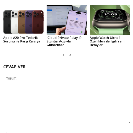
Apple A20 Pro Tedarik
iCloud Private Relay IP
Apple Watch Ultra 4
Sorunu ile Karşı Karşıya
Sızıntısı Açığıyla
Özellikleri ile İlgili Yeni
Gündemde
Detaylar
CEVAP VER