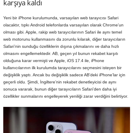
karşıya kaldı
Yeni bir iPhone kurulumunda, varsayılan web tarayıcısı Safari
olacaktır, tıpkı Android telefonlarda varsayılan olarak Chrome’un
olması gibi. Apple, rakip web tarayıcılarının Safari ile aynı temel
web motorunu kullanmasını da zorunlu kılarak, diğer tarayıcıların
Safari’nin sunduğu özelliklerin dışına çıkmalarını ve daha hızlı
olmasını engellemektedir. AB, geçen yıl bunun rekabet karşıtı
olduğuna karar vermişti ve Apple, iOS 17.4 ile, iPhone
kullanıcılarının ilk kurulumda tarayıcılarını seçmesini isteyen bir
değişiklik yaptı. Ancak bu değişiklik sadece AB’deki iPhone’lar için
geçerli oldu. Şimdi, İngiltere’nin rekabet denetleyicisi de aynı
sonuca vararak, bunun diğer tarayıcıların Safari’den daha iyi
özellikler sunmalarını engelleyerek yeniliği zarar verdiğini belirtiyor.