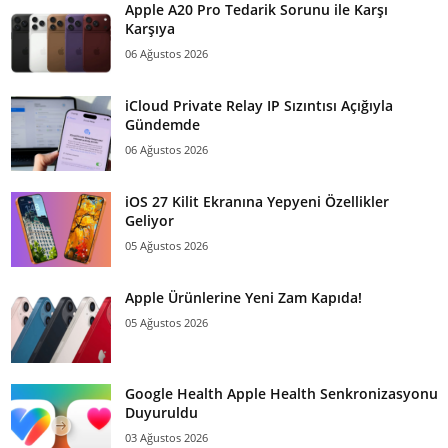
Apple A20 Pro Tedarik Sorunu ile Karşı
Karşıya
06 Ağustos 2026
iCloud Private Relay IP Sızıntısı Açığıyla
Gündemde
06 Ağustos 2026
iOS 27 Kilit Ekranına Yepyeni Özellikler
Geliyor
05 Ağustos 2026
Apple Ürünlerine Yeni Zam Kapıda!
05 Ağustos 2026
Google Health Apple Health Senkronizasyonu
Duyuruldu
03 Ağustos 2026