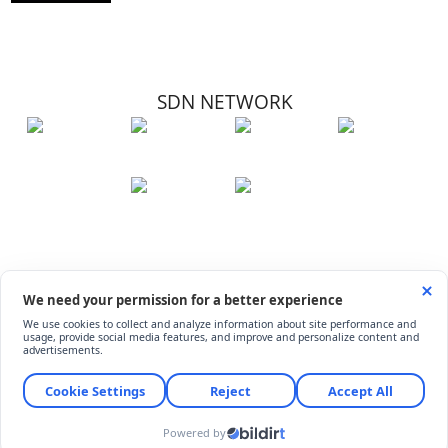
SDN NETWORK
Hakkımızda
Künye
İletişim
Çerez Kullanımı
Soru-Cevap
©
ShiftDelete.Net