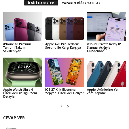
İLGİLİ HABERLER
YAZARIN DİĞER YAZILARI
iPhone 18 Pro’nun
Apple A20 Pro Tedarik
iCloud Private Relay IP
Tanıtım Takvimi
Sorunu ile Karşı Karşıya
Sızıntısı Açığıyla
Şekilleniyor
Gündemde
Apple Watch Ultra 4
iOS 27 Kilit Ekranına
Apple Ürünlerine Yeni
Özellikleri ile İlgili Yeni
Yepyeni Özellikler Geliyor
Zam Kapıda!
Detaylar
CEVAP VER