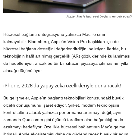
Apple, Mac’e hücresel bağlantı mı getirecek?
Hücresel bağlantı entegrasyonu yalnızca Mac ile sınırlı
kalmayabilir. Bloomberg, Apple’ın Vision Pro başlıkları için de
hücresel bağlantı desteğini değerlendirdiğini belirtiyor. İleride, bu
teknolojinin hafif artırılmış gerçeklik (AR) gözlüklerinde kullanılması
da hedefleniyor, ancak bu tür bir cihazın piyasaya çıkmasının yıllar
alacağı düşünülüyor.
iPhone, 2026’da yapay zeka özellikleriyle donanacak!
Bu gelişmeler, Apple’ın bağlantı teknolojileri konusundaki büyük
ölçekli dönüşümünü işaret ediyor. Şirket, modem teknolojisini
kontrol altına alarak yalnızca performansı artırmayı değil, aynı
zamanda Qualcomm gibi üçüncü taraflara olan bağımlılığını da
azaltmayı hedefliyor. Özellikle hücresel bağlantının Mac’e gelme
ihtimali, Apple ekosistemini daha da güçlendirecek büyük bir adım