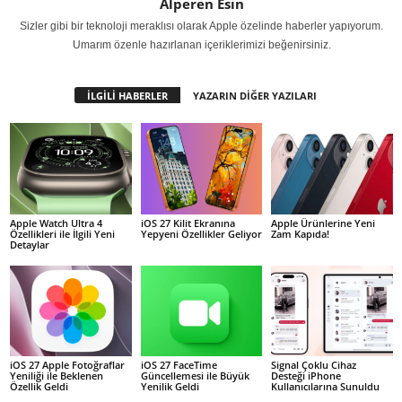
Alperen Esin
Sizler gibi bir teknoloji meraklısı olarak Apple özelinde haberler yapıyorum.
Umarım özenle hazırlanan içeriklerimizi beğenirsiniz.
İLGİLİ HABERLER
YAZARIN DİĞER YAZILARI
Apple Watch Ultra 4
iOS 27 Kilit Ekranına
Apple Ürünlerine Yeni
Özellikleri ile İlgili Yeni
Yepyeni Özellikler Geliyor
Zam Kapıda!
Detaylar
iOS 27 Apple Fotoğraflar
iOS 27 FaceTime
Signal Çoklu Cihaz
Yeniliği ile Beklenen
Güncellemesi ile Büyük
Desteği iPhone
Özellik Geldi
Yenilik Geldi
Kullanıcılarına Sunuldu