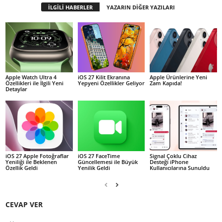
İLGİLİ HABERLER
YAZARIN DİĞER YAZILARI
Apple Watch Ultra 4
iOS 27 Kilit Ekranına
Apple Ürünlerine Yeni
Özellikleri ile İlgili Yeni
Yepyeni Özellikler Geliyor
Zam Kapıda!
Detaylar
iOS 27 Apple Fotoğraflar
iOS 27 FaceTime
Signal Çoklu Cihaz
Yeniliği ile Beklenen
Güncellemesi ile Büyük
Desteği iPhone
Özellik Geldi
Yenilik Geldi
Kullanıcılarına Sunuldu
CEVAP VER