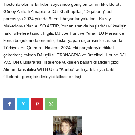
Tiësto ile olan iş birlikleri sayesinde geniş bir tanınırlık elde etti.
Güney Afrikalı Amapiano DJ’i Khathapillar, “Diqabang” adlı
parçasıyla 2024 yılında önemli başarılar yakaladı. Kuzey
Makedonya’dan ALSO ASTIR, Yunanistan’da başladığı yükselişini
farklı ülkelere taşıdı. İngiliz DJ Joe Hunt ve Yunan DJ Marasi de
kendi bölgelerinde önemli çıkışlar yapan diğer isimler arasında.
Türkiye’den Quentro, Haziran 2024’teki parçalarıyla dikkat
çekerken; İtalyan DJ üçlüsü TR3NACRIA ve Brezilyalı House DJ’i
VXSION uluslararası listelerde yükselen başarı grafikleri çizdi.
Alman dans ikilisi WITH U da “Karibu” adlı şarkılarıyla farklı
ülkelerde geniş bir dinleyici kitlesine ulaştı.