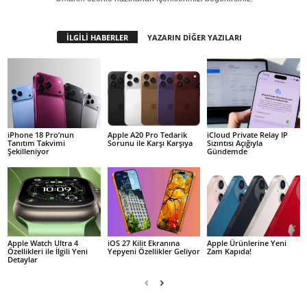
İLGİLİ HABERLER
YAZARIN DİĞER YAZILARI
iPhone 18 Pro’nun
Apple A20 Pro Tedarik
iCloud Private Relay IP
Tanıtım Takvimi
Sorunu ile Karşı Karşıya
Sızıntısı Açığıyla
Şekilleniyor
Gündemde
Apple Watch Ultra 4
iOS 27 Kilit Ekranına
Apple Ürünlerine Yeni
Özellikleri ile İlgili Yeni
Yepyeni Özellikler Geliyor
Zam Kapıda!
Detaylar