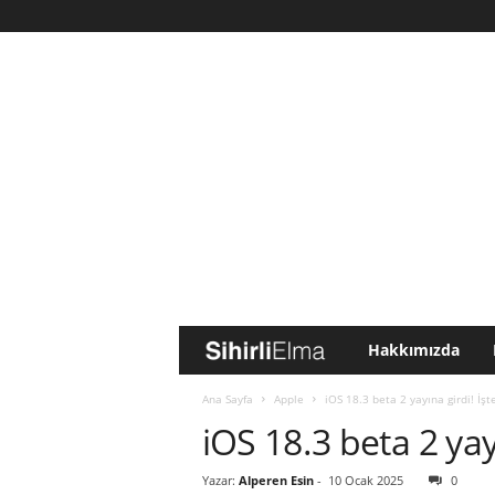
Hakkımızda
S
i
Ana Sayfa
Apple
iOS 18.3 beta 2 yayına girdi! İşte
iOS 18.3 beta 2 yayı
h
Yazar:
Alperen Esin
-
10 Ocak 2025
0
i