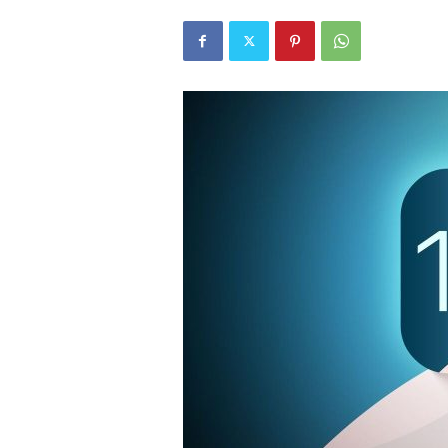
r
l
i
E
l
m
a