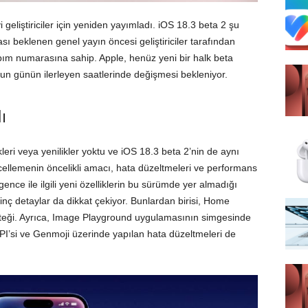
yi geliştiriciler için yeniden yayımladı. iOS 18.3 beta 2 şu
sı beklenen genel yayın öncesi geliştiriciler tarafından
pım numarasına sahip. Apple, henüz yeni bir halk beta
 günün ilerleyen saatlerinde değişmesi bekleniyor.
ı
kleri veya yenilikler yoktu ve iOS 18.3 beta 2’nin de aynı
llemenin öncelikli amacı, hata düzeltmeleri ve performans
igence ile ilgili yeni özelliklerin bu sürümde yer almadığı
 ilginç detaylar da dikkat çekiyor. Bunlardan birisi, Home
eği. Ayrıca, Image Playground uygulamasının simgesinde
 API’si ve Genmoji üzerinde yapılan hata düzeltmeleri de