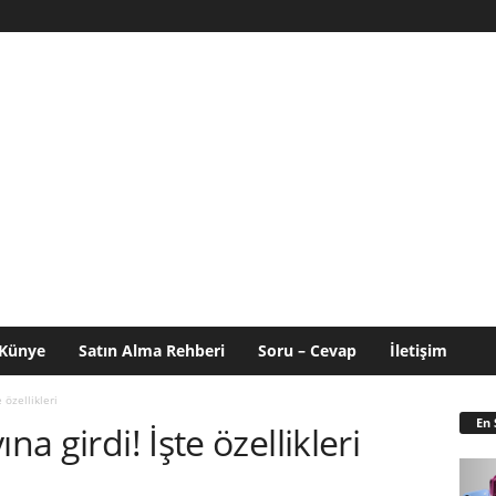
Künye
Satın Alma Rehberi
Soru – Cevap
İletişim
 özellikleri
En 
na girdi! İşte özellikleri