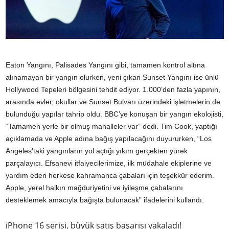
Eaton Yangını, Palisades Yangını gibi, tamamen kontrol altına
alınamayan bir yangın olurken, yeni çıkan Sunset Yangını ise ünlü
Hollywood Tepeleri bölgesini tehdit ediyor. 1.000’den fazla yapının,
arasında evler, okullar ve Sunset Bulvarı üzerindeki işletmelerin de
bulunduğu yapılar tahrip oldu. BBC’ye konuşan bir yangın ekolojisti,
“Tamamen yerle bir olmuş mahalleler var” dedi. Tim Cook, yaptığı
açıklamada ve Apple adına bağış yapılacağını duyururken, “Los
Angeles’taki yangınların yol açtığı yıkım gerçekten yürek
parçalayıcı. Efsanevi itfaiyecilerimize, ilk müdahale ekiplerine ve
yardım eden herkese kahramanca çabaları için teşekkür ederim.
Apple, yerel halkın mağduriyetini ve iyileşme çabalarını
desteklemek amacıyla bağışta bulunacak” ifadelerini kullandı.
iPhone 16 serisi, büyük satış başarısı yakaladı!