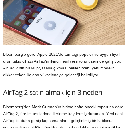
Bloomberg’e göre, Apple 2021’de tanıttığı popüler ve uygun fiyatlı
ürün takip cihazı AirTag’in ikinci nesil versiyonu üzerinde çalışıyor.
AirTag 2’nin bu yıl piyasaya çıkması beklenirken, yeni modelin
dikkat çeken üç ana yükseltmeyle geleceği belirtiliyor.
AirTag 2 satın almak için 3 neden
Bloomberg’den Mark Gurman’ın birkaç hafta önceki raporuna göre
AirTag 2, üretim testlerinde ilerleme kaydetmiş durumda. Yeni nesil
AirTag ile daha geniş kapsama alanı, geliştirilmiş bir kablosuz
yonga seti ve gizliliğe yönelik daha fazla odaklanma gibi yenilikler