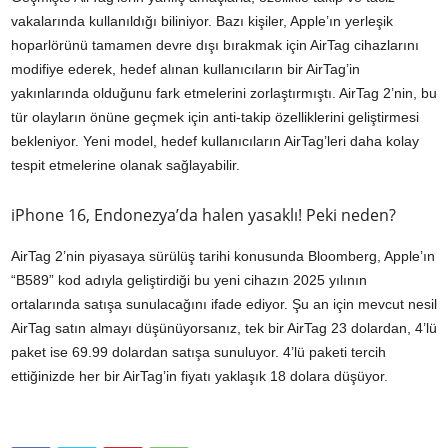
vakalarında kullanıldığı biliniyor. Bazı kişiler, Apple’ın yerleşik
hoparlörünü tamamen devre dışı bırakmak için AirTag cihazlarını
modifiye ederek, hedef alınan kullanıcıların bir AirTag’in
yakınlarında olduğunu fark etmelerini zorlaştırmıştı. AirTag 2’nin, bu
tür olayların önüne geçmek için anti-takip özelliklerini geliştirmesi
bekleniyor. Yeni model, hedef kullanıcıların AirTag’leri daha kolay
tespit etmelerine olanak sağlayabilir.
iPhone 16, Endonezya’da halen yasaklı! Peki neden?
AirTag 2’nin piyasaya sürülüş tarihi konusunda Bloomberg, Apple’ın
“B589” kod adıyla geliştirdiği bu yeni cihazın 2025 yılının
ortalarında satışa sunulacağını ifade ediyor. Şu an için mevcut nesil
AirTag satın almayı düşünüyorsanız, tek bir AirTag 23 dolardan, 4’lü
paket ise 69.99 dolardan satışa sunuluyor. 4’lü paketi tercih
ettiğinizde her bir AirTag’in fiyatı yaklaşık 18 dolara düşüyor.