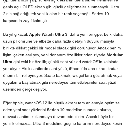
çip, daha hızlı şarj, sürekli açık ekranın daha sık yenilenmesi ve
geniş açılı OLED ekran gibi güçlü geliştirmeler sunmasıydı. Ultra
2’nin sağladığı tek yenilik olan bir renk seçeneği, Series 10
karşısında zayıf kalmıştı.
Bu yıl çıkacak
Apple Watch Ultra 3
, daha yeni bir çipe, belki daha
uzun pil ömrüne ve elbette daha fazla detayın duyurulmasıyla
birlikte dikkat çekici bir model olacak gibi görünüyor. Ancak benim
ilgimi çeken asıl şey, yeni donanım özelliklerinden ziyade
Modular
Ultra
gibi eski bir özellik; çünkü saat yüzleri watchOS’in kalbinde
yer alıyor. Akıllı saatlerde saat yüzü, iPhone’da ana ekran kadar
önemli bir rol oynuyor. Saate bakmak, widget’lara göz atmak veya
uygulama başlatmak gibi neredeyse tüm etkileşimler saat yüzü
üzerinden gerçekleşiyor.
Eğer Apple, watchOS 12 ile büyük ekranı tam anlamıyla optimize
eden yeni saat yüzlerini
Series 10
modeline sunacak olursa,
mevcut saatimi kullanmaya devam edebilirim. Ancak böyle bir
yenilik olmazsa, Ultra 3 modeline geçme kararım neredeyse kesin