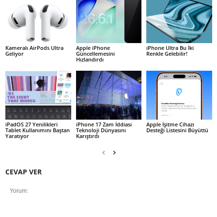
Kameralı AirPods Ultra
Apple iPhone
iPhone Ultra Bu İki
Geliyor
Güncellemesini
Renkle Gelebilir!
Hızlandırdı
iPadOS 27 Yenilikleri
iPhone 17 Zam İddiası
Apple İşitme Cihazı
Tablet Kullanımını Baştan
Teknoloji Dünyasını
Desteği Listesini Büyüttü
Yaratıyor
Karıştırdı
CEVAP VER