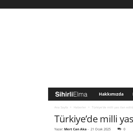
Hakkımızda
S
i
Ana Sayfa
Haberler
Türkiye’de milli yas ilan edild
Türkiye’de milli yas
h
Yazar:
Mert Can Aka
-
21 Ocak 2025
0
i