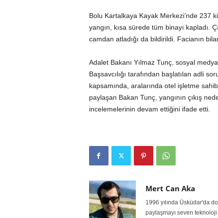
Bolu Kartalkaya Kayak Merkezi’nde 237 ki
yangın, kısa sürede tüm binayı kapladı. Ç
camdan atladığı da bildirildi. Facianın bil
Adalet Bakanı Yılmaz Tunç, sosyal medya
Başsavcılığı tarafından başlatılan adli so
kapsamında, aralarında otel işletme sahibin
paylaşan Bakan Tunç, yangının çıkış nedenin
incelemelerinin devam ettiğini ifade etti.
Mert Can Aka
1996 yılında Üsküdar'da doğ
paylaşmayı seven teknoloji 