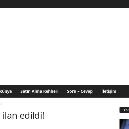
Künye
Satın Alma Rehberi
Soru – Cevap
İletişim
i!
En 
 ilan edildi!