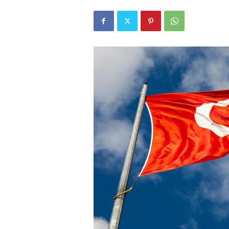
r
l
i
E
l
m
a