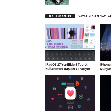
İLGİLİ HABERLER
YAZARIN DİĞER YAZILA
iPadOS 27 Yenilikleri Tablet
iPhone 
Kullanımını Baştan Yaratıyor
Dünyası