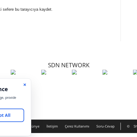
i sefere bu tarayıcıya kaydet.
SDN NETWORK
Hakkımızda
Künye
İletişim
Çerez Kullanımı
Soru-Cevap
©
Sh