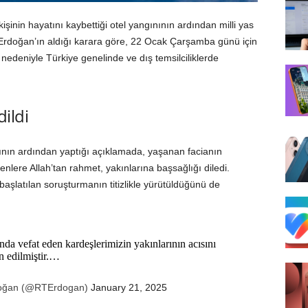
inin hayatını kaybettiği otel yangınının ardından milli yas
Erdoğan’ın aldığı karara göre, 22 Ocak Çarşamba günü için
 nedeniyle Türkiye genelinde ve dış temsilciliklerde
dildi
nın ardından yaptığı açıklamada, yaşanan facianın
nlere Allah’tan rahmet, yakınlarına başsağlığı diledi.
başlatılan soruşturmanın titizlikle yürütüldüğünü de
da vefat eden kardeşlerimizin yakınlarının acısını
n edilmiştir.…
doğan (@RTErdogan)
January 21, 2025