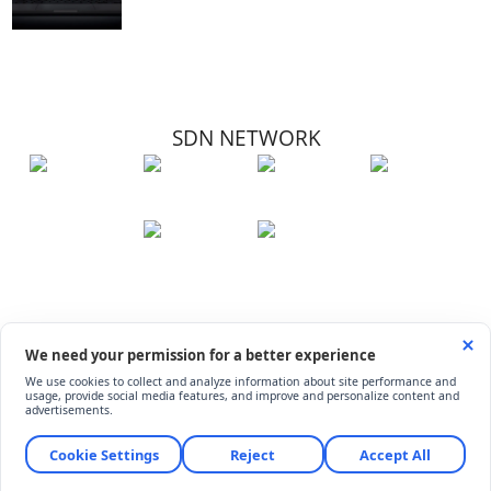
SDN NETWORK
Hakkımızda
Künye
İletişim
Çerez Kullanımı
Soru-Cevap
©
ShiftDelete.Net