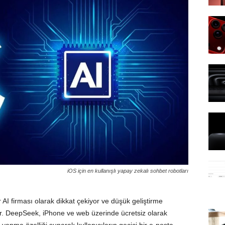
iOS için en kullanışlı yapay zekalı sohbet robotları
r AI firması olarak dikkat çekiyor ve düşük geliştirme
ıyor. DeepSeek, iPhone ve web üzerinde ücretsiz olarak