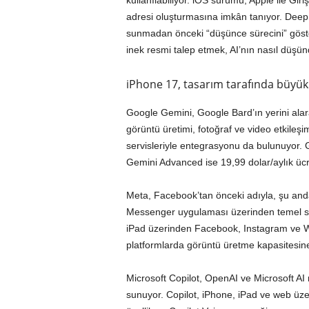
kullanılabiliyor. iOS sürümü, Apple ile Giri
adresi oluşturmasına imkân tanıyor. DeepSee
sunmadan önceki “düşünce sürecini” göste
inek resmi talep etmek, AI’nın nasıl düşü
iPhone 17, tasarım tarafında büyük 
Google Gemini, Google Bard’ın yerini alara
görüntü üretimi, fotoğraf ve video etkileşi
servisleriyle entegrasyonu da bulunuyor. G
Gemini Advanced ise 19,99 dolar/aylık ücre
Meta, Facebook’tan önceki adıyla, şu an
Messenger uygulaması üzerinden temel sohb
iPad üzerinden Facebook, Instagram ve Wha
platformlarda görüntü üretme kapasitesine d
Microsoft Copilot, OpenAI ve Microsoft AI m
sunuyor. Copilot, iPhone, iPad ve web üzer