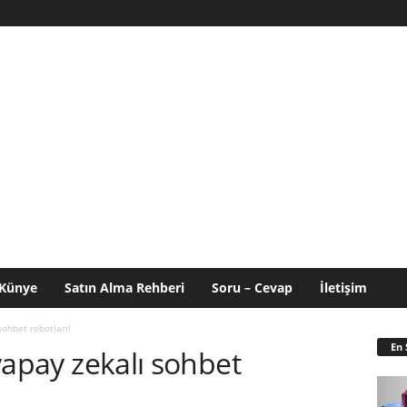
Künye
Satın Alma Rehberi
Soru – Cevap
İletişim
 sohbet robotları!
En 
 yapay zekalı sohbet