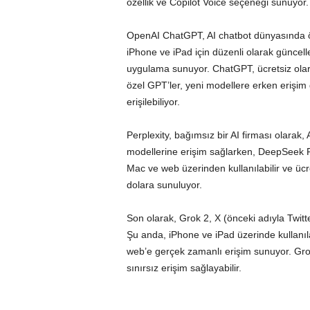
özellik ve Copilot Voice seçeneği sunuyor. 
OpenAI ChatGPT, AI chatbot dünyasında ö
iPhone ve iPad için düzenli olarak güncel
uygulama sunuyor. ChatGPT, ücretsiz olara
özel GPT’ler, yeni modellere erken erişim 
erişilebiliyor.
Perplexity, bağımsız bir AI firması olarak
modellerine erişim sağlarken, DeepSeek R1
Mac ve web üzerinden kullanılabilir ve ücret
dolara sunuluyor.
Son olarak, Grok 2, X (önceki adıyla Twitter
Şu anda, iPhone ve iPad üzerinde kullanıla
web’e gerçek zamanlı erişim sunuyor. Grok
sınırsız erişim sağlayabilir.