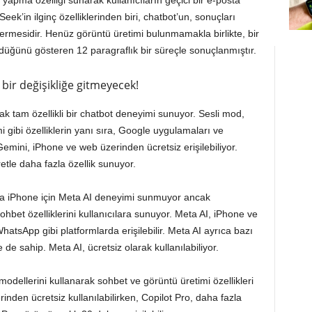
ş yapma özelliği sunarak kullanıcıların geçici bir e-posta
k’in ilginç özelliklerinden biri, chatbot’un, sonuçları
rmesidir. Henüz görüntü üretimi bulunmamakla birlikte, bir
ndüğünü gösteren 12 paragraflık bir süreçle sonuçlanmıştır.
bir değişikliğe gitmeyecek!
k tam özellikli bir chatbot deneyimi sunuyor. Sesli mod,
mi gibi özelliklerin yanı sıra, Google uygulamaları ve
emini, iPhone ve web üzerinden ücretsiz erişilebiliyor.
tle daha fazla özellik sunuyor.
da iPhone için Meta AI deneyimi sunmuyor ancak
et özelliklerini kullanıcılara sunuyor. Meta AI, iPhone ve
tsApp gibi platformlarda erişilebilir. Meta AI ayrıca bazı
e sahip. Meta AI, ücretsiz olarak kullanılabiliyor.
odellerini kullanarak sohbet ve görüntü üretimi özellikleri
inden ücretsiz kullanılabilirken, Copilot Pro, daha fazla