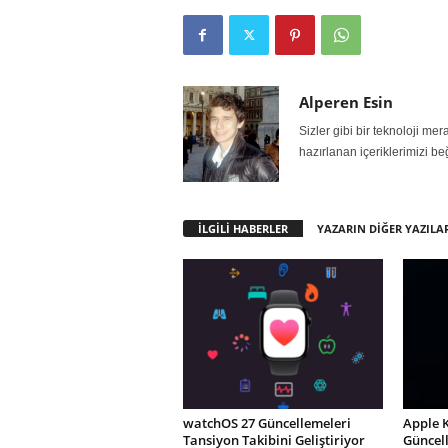
Alperen Esin
Sizler gibi bir teknoloji m
hazırlanan içeriklerimizi be
İLGİLİ HABERLER
YAZARIN DİĞER YAZILA
watchOS 27 Güncellemeleri
Apple 
Tansiyon Takibini Geliştiriyor
Güncel