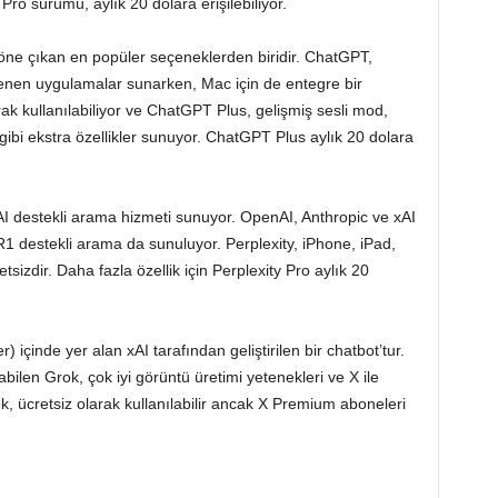
Pro sürümü, aylık 20 dolara erişilebiliyor.
ne çıkan en popüler seçeneklerden biridir. ChatGPT,
lenen uygulamalar sunarken, Mac için de entegre bir
k kullanılabiliyor ve ChatGPT Plus, gelişmiş sesli mod,
gibi ekstra özellikler sunuyor. ChatGPT Plus aylık 20 dolara
, AI destekli arama hizmeti sunuyor. OpenAI, Anthropic ve xAI
 destekli arama da sunuluyor. Perplexity, iPhone, iPad,
sizdir. Daha fazla özellik için Perplexity Pro aylık 20
) içinde yer alan xAI tarafından geliştirilen bir chatbot’tur.
bilen Grok, çok iyi görüntü üretimi yetenekleri ve X ile
, ücretsiz olarak kullanılabilir ancak X Premium aboneleri