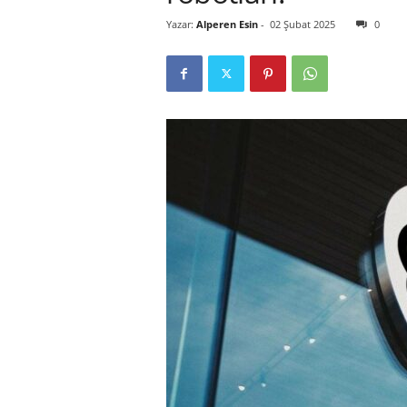
Yazar:
Alperen Esin
-
02 Şubat 2025
0
r
l
i
E
l
m
a