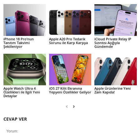
iPhone 18 Pro’nun
Apple A20 Pro Tedarik
iCloud Private Relay IP
Tanıtım Takvimi
Sorunu ile Karşı Karşıya
Sızıntısı Açığıyla
Şekilleniyor
Gündemde
Apple Watch Ultra 4
iOS 27 Kilit Ekranına
Apple Ürünlerine Yeni
Özellikleri ile İlgili Yeni
Yepyeni Özellikler Geliyor
Zam Kapıda!
Detaylar
CEVAP VER