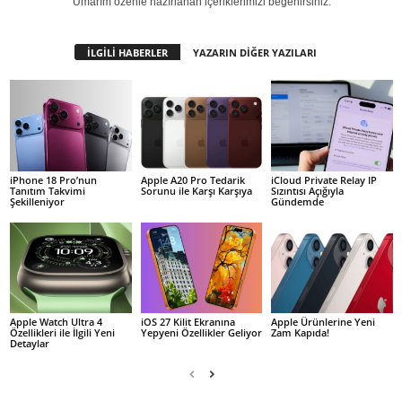
Umarım özenle hazırlanan içeriklerimizi beğenirsiniz.
İLGİLİ HABERLER
YAZARIN DİĞER YAZILARI
iPhone 18 Pro’nun
Apple A20 Pro Tedarik
iCloud Private Relay IP
Tanıtım Takvimi
Sorunu ile Karşı Karşıya
Sızıntısı Açığıyla
Şekilleniyor
Gündemde
Apple Watch Ultra 4
iOS 27 Kilit Ekranına
Apple Ürünlerine Yeni
Özellikleri ile İlgili Yeni
Yepyeni Özellikler Geliyor
Zam Kapıda!
Detaylar