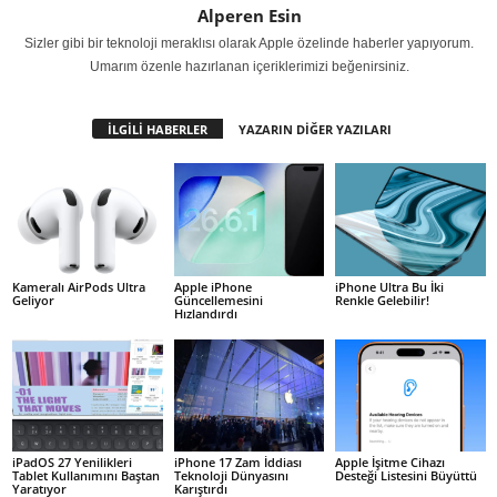
Alperen Esin
Sizler gibi bir teknoloji meraklısı olarak Apple özelinde haberler yapıyorum.
Umarım özenle hazırlanan içeriklerimizi beğenirsiniz.
İLGİLİ HABERLER
YAZARIN DİĞER YAZILARI
Kameralı AirPods Ultra
Apple iPhone
iPhone Ultra Bu İki
Geliyor
Güncellemesini
Renkle Gelebilir!
Hızlandırdı
iPadOS 27 Yenilikleri
iPhone 17 Zam İddiası
Apple İşitme Cihazı
Tablet Kullanımını Baştan
Teknoloji Dünyasını
Desteği Listesini Büyüttü
Yaratıyor
Karıştırdı