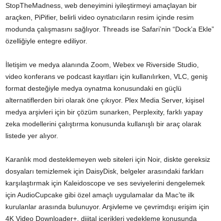
StopTheMadness, web deneyimini iyileştirmeyi amaçlayan bir
araçken, PiPifier, belirli video oynatıcıların resim içinde resim
modunda çalışmasını sağlıyor. Threads ise Safari’nin “Dock’a Ekle”
özelliğiyle entegre ediliyor.
İletişim ve medya alanında Zoom, Webex ve Riverside Studio,
video konferans ve podcast kayıtları için kullanılırken, VLC, geniş
format desteğiyle medya oynatma konusundaki en güçlü
alternatiflerden biri olarak öne çıkıyor. Plex Media Server, kişisel
medya arşivleri için bir çözüm sunarken, Perplexity, farklı yapay
zeka modellerini çalıştırma konusunda kullanışlı bir araç olarak
listede yer alıyor.
Karanlık mod desteklemeyen web siteleri için Noir, diskte gereksiz
dosyaları temizlemek için DaisyDisk, belgeler arasındaki farkları
karşılaştırmak için Kaleidoscope ve ses seviyelerini dengelemek
için AudioCupcake gibi özel amaçlı uygulamalar da Mac’te ilk
kurulanlar arasında bulunuyor. Arşivleme ve çevrimdışı erişim için
4K Video Downloader+, dijital içerikleri yedekleme konusunda