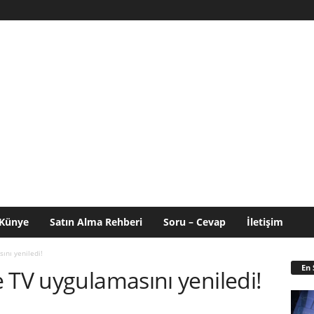
Künye
Satın Alma Rehberi
Soru – Cevap
İletişim
ını yeniledi!
En 
 TV uygulamasını yeniledi!