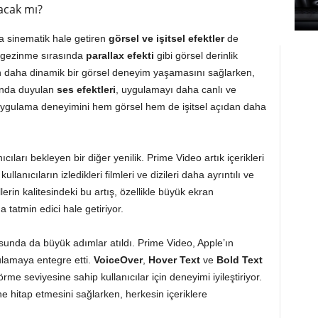
acak mı?
 sinematik hale getiren
görsel ve işitsel efektler
de
e gezinme sırasında
parallax efekti
gibi görsel derinlik
nin daha dinamik bir görsel deneyim yaşamasını sağlarken,
ında duyulan
ses efektleri
, uygulamayı daha canlı ve
er, uygulama deneyimini hem görsel hem de işitsel açıdan daha
ıcıları bekleyen bir diğer yenilik. Prime Video artık içerikleri
anıcıların izledikleri filmleri ve dizileri daha ayrıntılı ve
lerin kalitesindeki bu artış, özellikle büyük ekran
 tatmin edici hale getiriyor.
unda da büyük adımlar atıldı. Prime Video, Apple’ın
gulamaya entegre etti.
VoiceOver
,
Hover Text
ve
Bold Text
rme seviyesine sahip kullanıcılar için deneyimi iyileştiriyor.
ne hitap etmesini sağlarken, herkesin içeriklere