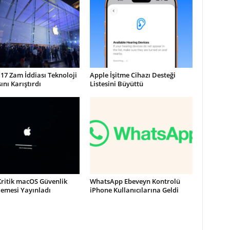
17 Zam İddiası Teknoloji
Apple İşitme Cihazı Desteği
nı Karıştırdı
Listesini Büyüttü
Kritik macOS Güvenlik
WhatsApp Ebeveyn Kontrolü
lemesi Yayınladı
iPhone Kullanıcılarına Geldi