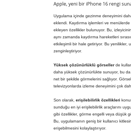
Apple, yeni bir iPhone 16 rengi sun
Uygulama içinde gezinme deneyimini daha
eklendi. Kaydırma işlemleri ve menülerd
ekleyen özellikler bulunuyor. Bu, izleyici
aynı zamanda kaydırma hareketleri sıras
etkileşimli bir hale getiriyor. Bu yenilikl
zenginleştiriyor.
Yüksek çözünürlüklü görseller
de kullan
daha yüksek çözünürlükte sunuyor, bu da kull
net bir şekilde görmelerini sağlıyor. Görsel
televizyonlarda izleme deneyimini çok daha
Son olarak,
erişilebilirlik özellikleri
konus
sunduğu en iyi erişilebilirlik araçlarını uy
gibi özellikler, görme engelli veya düşük gö
Bu, uygulamanın geniş bir kullanıcı kitlesi
erişebilmesini kolaylaştırıyor.