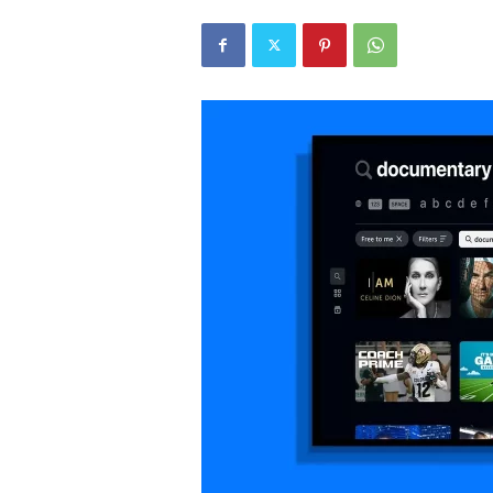
r
l
i
E
l
m
a