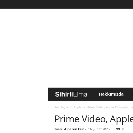
Hakkımızda
S
i
Ana Sayfa
Apple
Prime Video, Apple TV uygulamas
Prime Video, Apple
h
Yazar:
Alperen Esin
-
16 Şubat 2025
0
i