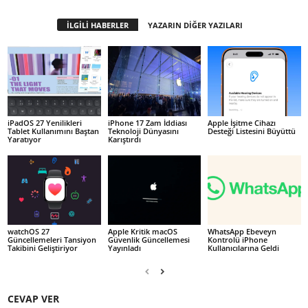
İLGİLİ HABERLER
YAZARIN DİĞER YAZILARI
iPadOS 27 Yenilikleri
iPhone 17 Zam İddiası
Apple İşitme Cihazı
Tablet Kullanımını Baştan
Teknoloji Dünyasını
Desteği Listesini Büyüttü
Yaratıyor
Karıştırdı
watchOS 27
Apple Kritik macOS
WhatsApp Ebeveyn
Güncellemeleri Tansiyon
Güvenlik Güncellemesi
Kontrolü iPhone
Takibini Geliştiriyor
Yayınladı
Kullanıcılarına Geldi
CEVAP VER