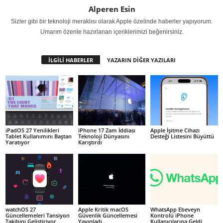
Alperen Esin
Sizler gibi bir teknoloji meraklısı olarak Apple özelinde haberler yapıyorum.
Umarım özenle hazırlanan içeriklerimizi beğenirsiniz.
İLGİLİ HABERLER
YAZARIN DİĞER YAZILARI
iPadOS 27 Yenilikleri
iPhone 17 Zam İddiası
Apple İşitme Cihazı
Tablet Kullanımını Baştan
Teknoloji Dünyasını
Desteği Listesini Büyüttü
Yaratıyor
Karıştırdı
watchOS 27
Apple Kritik macOS
WhatsApp Ebeveyn
Güncellemeleri Tansiyon
Güvenlik Güncellemesi
Kontrolü iPhone
Takibini Geliştiriyor
Yayınladı
Kullanıcılarına Geldi