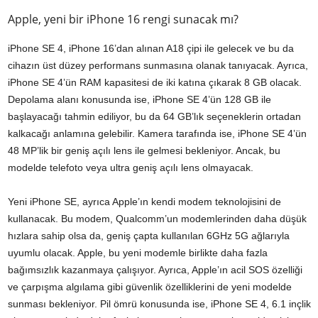
Apple, yeni bir iPhone 16 rengi sunacak mı?
iPhone SE 4, iPhone 16’dan alınan A18 çipi ile gelecek ve bu da
cihazın üst düzey performans sunmasına olanak tanıyacak. Ayrıca,
iPhone SE 4’ün RAM kapasitesi de iki katına çıkarak 8 GB olacak.
Depolama alanı konusunda ise, iPhone SE 4’ün 128 GB ile
başlayacağı tahmin ediliyor, bu da 64 GB’lık seçeneklerin ortadan
kalkacağı anlamına gelebilir. Kamera tarafında ise, iPhone SE 4’ün
48 MP’lik bir geniş açılı lens ile gelmesi bekleniyor. Ancak, bu
modelde telefoto veya ultra geniş açılı lens olmayacak.
Yeni iPhone SE, ayrıca Apple’ın kendi modem teknolojisini de
kullanacak. Bu modem, Qualcomm’un modemlerinden daha düşük
hızlara sahip olsa da, geniş çapta kullanılan 6GHz 5G ağlarıyla
uyumlu olacak. Apple, bu yeni modemle birlikte daha fazla
bağımsızlık kazanmaya çalışıyor. Ayrıca, Apple’ın acil SOS özelliği
ve çarpışma algılama gibi güvenlik özelliklerini de yeni modelde
sunması bekleniyor. Pil ömrü konusunda ise, iPhone SE 4, 6.1 inçlik