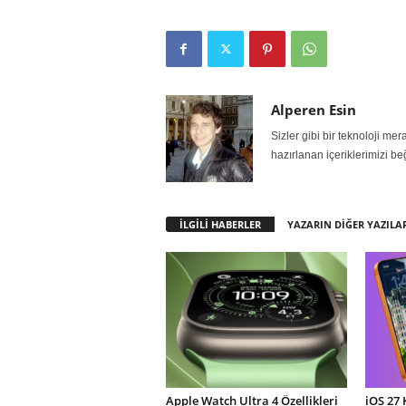
Alperen Esin
Sizler gibi bir teknoloji m
hazırlanan içeriklerimizi be
İLGİLİ HABERLER
YAZARIN DİĞER YAZILA
Apple Watch Ultra 4 Özellikleri
iOS 27 