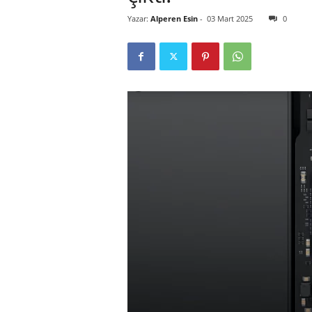
Yazar:
Alperen Esin
-
03 Mart 2025
0
r
l
i
E
l
m
a