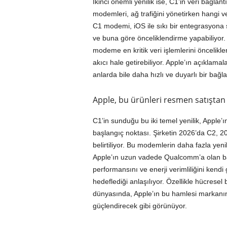
İkinci önemli yenilik ise, C1’in veri bağla
modemleri, ağ trafiğini yönetirken hangi 
C1 modemi, iOS ile sıkı bir entegrasyona s
ve buna göre önceliklendirme yapabiliyor. 
modeme en kritik veri işlemlerini öncelikl
akıcı hale getirebiliyor. Apple’ın açıklama
anlarda bile daha hızlı ve duyarlı bir bağla
Apple, bu ürünleri resmen satıştan 
C1’in sunduğu bu iki temel yenilik, Apple’
başlangıç noktası. Şirketin 2026’da C2, 2
belirtiliyor. Bu modemlerin daha fazla yenil
Apple’ın uzun vadede Qualcomm’a olan bağ
performansını ve enerji verimliliğini kendi 
hedeflediği anlaşılıyor. Özellikle hücresel
dünyasında, Apple’ın bu hamlesi markan
güçlendirecek gibi görünüyor.