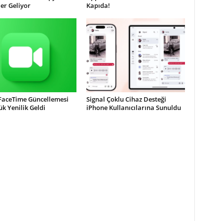
ler Geliyor
Kapıda!
 FaceTime Güncellemesi
Signal Çoklu Cihaz Desteği
ük Yenilik Geldi
iPhone Kullanıcılarına Sunuldu