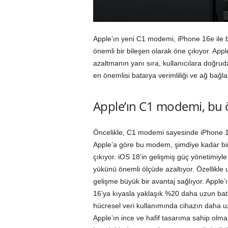
Apple’ın yeni C1 modemi, iPhone 16e ile birli
önemli bir bileşen olarak öne çıkıyor. App
azaltmanın yanı sıra, kullanıcılara doğrud
en önemlisi batarya verimliliği ve ağ bağlan
Apple’ın C1 modemi, bu öz
Öncelikle, C1 modemi sayesinde iPhone 16e
Apple’a göre bu modem, şimdiye kadar bir
çıkıyor. iOS 18’in gelişmiş güç yönetimiyle
yükünü önemli ölçüde azaltıyor. Özellikle 
gelişme büyük bir avantaj sağlıyor. Apple
16’ya kıyasla yaklaşık %20 daha uzun bat
hücresel veri kullanımında cihazın daha 
Apple’ın ince ve hafif tasarıma sahip olm