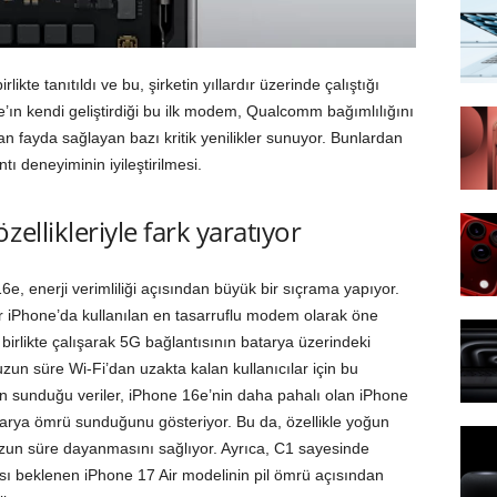
kte tanıtıldı ve bu, şirketin yıllardır üzerinde çalıştığı
le’ın kendi geliştirdiği bu ilk modem, Qualcomm bağımlılığını
an fayda sağlayan bazı kritik yenilikler sunuyor. Bunlardan
tı deneyiminin iyileştirilmesi.
ellikleriyle fark yaratıyor
, enerji verimliliği açısından büyük bir sıçrama yapıyor.
 iPhone’da kullanılan en tasarruflu modem olarak öne
 birlikte çalışarak 5G bağlantısının batarya üzerindeki
uzun süre Wi-Fi’dan uzakta kalan kullanıcılar için bu
’ın sunduğu veriler, iPhone 16e’nin daha pahalı olan iPhone
arya ömrü sunduğunu gösteriyor. Bu da, özellikle yoğun
uzun süre dayanmasını sağlıyor. Ayrıca, C1 sayesinde
ası beklenen iPhone 17 Air modelinin pil ömrü açısından