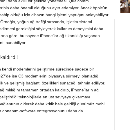
ntısını daha akıllı bir şekilde yönetmesi. Qualcomm
verinin daha önemli olduğunu ayırt edemiyor. Ancak Apple’ın
ahip olduğu için cihazın hangi işlemi yaptığını anlayabiliyor
Örneğin, yoğun ağ trafiği sırasında, işletim sistemi
endirmesi gerektiğini söyleyerek kullanıcı deneyimini daha
larına göre, bu sayede iPhone’lar ağ tıkanıklığı yaşanan
ntı sunabiliyor.
kaldırdı!
ın kendi modemlerini geliştirme sürecinde sadece bir
027’de ise C3 modemlerini piyasaya sürmeyi planladığı
ik ve gelişmiş bağlantı özellikleri sunacağı tahmin ediliyor.
ımlılığını tamamen ortadan kaldırıp, iPhone’ların ağ
geliştirdiği teknolojilerle en üst seviyeye çıkarmayı
 bağlantının giderek daha kritik hale geldiği günümüz mobil
ın donanım-software entegrasyonunu daha da