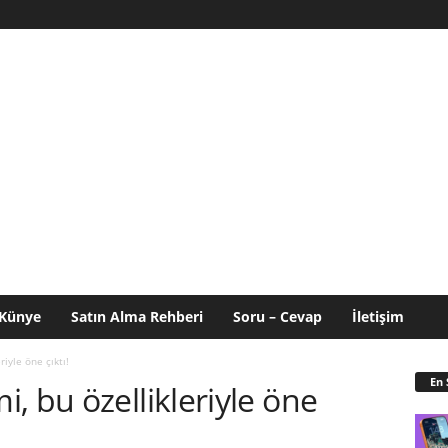
Künye
Satın Alma Rehberi
Soru – Cevap
İletişim
iyle öne çıktı!
En 
, bu özellikleriyle öne