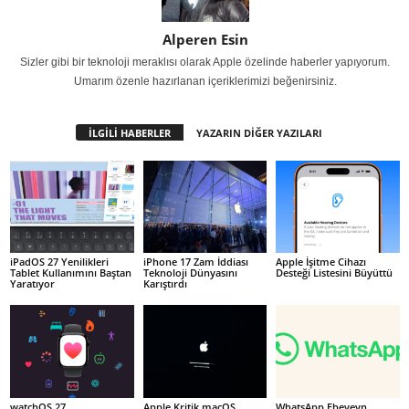
Alperen Esin
Sizler gibi bir teknoloji meraklısı olarak Apple özelinde haberler yapıyorum.
Umarım özenle hazırlanan içeriklerimizi beğenirsiniz.
İLGİLİ HABERLER
YAZARIN DİĞER YAZILARI
iPadOS 27 Yenilikleri
iPhone 17 Zam İddiası
Apple İşitme Cihazı
Tablet Kullanımını Baştan
Teknoloji Dünyasını
Desteği Listesini Büyüttü
Yaratıyor
Karıştırdı
watchOS 27
Apple Kritik macOS
WhatsApp Ebeveyn