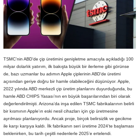
TSMC’nin ABD’de çip üretimini genişletme amacıyla açıkladığı 100
milyar dolarlık yatırım, ilk bakışta büyük bir ilerleme gibi görünse
de, bazı uzmanlar bu adımın Apple çiplerinin ABD’de üretimi
açısından geriye doğru bir hamle olabileceğini düşünüyor. Apple,
2022 yılında ABD merkezli çip üretim planlarını duyurduğunda, bu
hamle ABD CHIPS Yasası’nın en büyük başarılarından biri olarak
değerlendirilmişti. Arizona’da inşa edilen TSMC fabrikalarının belirli
bir kısmının Apple’ın eski nesil cihazları için çip üretmesine
ayrılması planlanıyordu. Ancak proje, birçok belirsizlik ve gecikme
ile karşı karşıya kaldı. İlk fabrikanın seri üretime 2024’te başlaması
beklenirken, bu tarih çeşitli nedenlerle 2025’e ertelendi.