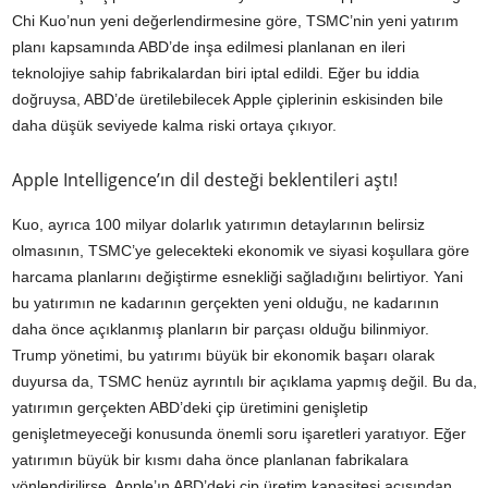
Chi Kuo’nun yeni değerlendirmesine göre, TSMC’nin yeni yatırım
planı kapsamında ABD’de inşa edilmesi planlanan en ileri
teknolojiye sahip fabrikalardan biri iptal edildi. Eğer bu iddia
doğruysa, ABD’de üretilebilecek Apple çiplerinin eskisinden bile
daha düşük seviyede kalma riski ortaya çıkıyor.
Apple Intelligence’ın dil desteği beklentileri aştı!
Kuo, ayrıca 100 milyar dolarlık yatırımın detaylarının belirsiz
olmasının, TSMC’ye gelecekteki ekonomik ve siyasi koşullara göre
harcama planlarını değiştirme esnekliği sağladığını belirtiyor. Yani
bu yatırımın ne kadarının gerçekten yeni olduğu, ne kadarının
daha önce açıklanmış planların bir parçası olduğu bilinmiyor.
Trump yönetimi, bu yatırımı büyük bir ekonomik başarı olarak
duyursa da, TSMC henüz ayrıntılı bir açıklama yapmış değil. Bu da,
yatırımın gerçekten ABD’deki çip üretimini genişletip
genişletmeyeceği konusunda önemli soru işaretleri yaratıyor. Eğer
yatırımın büyük bir kısmı daha önce planlanan fabrikalara
yönlendirilirse, Apple’ın ABD’deki çip üretim kapasitesi açısından