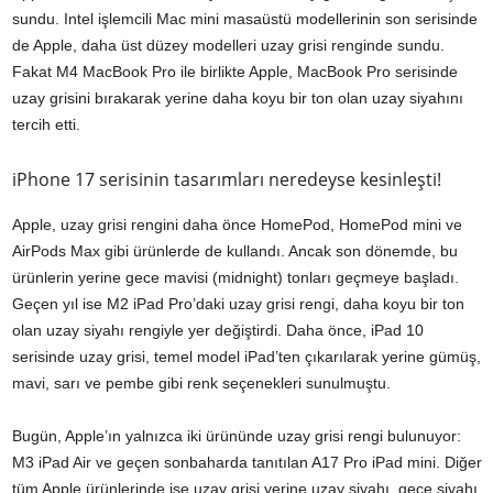
sundu. Intel işlemcili Mac mini masaüstü modellerinin son serisinde
de Apple, daha üst düzey modelleri uzay grisi renginde sundu.
Fakat M4 MacBook Pro ile birlikte Apple, MacBook Pro serisinde
uzay grisini bırakarak yerine daha koyu bir ton olan uzay siyahını
tercih etti.
iPhone 17 serisinin tasarımları neredeyse kesinleşti!
Apple, uzay grisi rengini daha önce HomePod, HomePod mini ve
AirPods Max gibi ürünlerde de kullandı. Ancak son dönemde, bu
ürünlerin yerine gece mavisi (midnight) tonları geçmeye başladı.
Geçen yıl ise M2 iPad Pro’daki uzay grisi rengi, daha koyu bir ton
olan uzay siyahı rengiyle yer değiştirdi. Daha önce, iPad 10
serisinde uzay grisi, temel model iPad’ten çıkarılarak yerine gümüş,
mavi, sarı ve pembe gibi renk seçenekleri sunulmuştu.
Bugün, Apple’ın yalnızca iki ürününde uzay grisi rengi bulunuyor:
M3 iPad Air ve geçen sonbaharda tanıtılan A17 Pro iPad mini. Diğer
tüm Apple ürünlerinde ise uzay grisi yerine uzay siyahı, gece siyahı