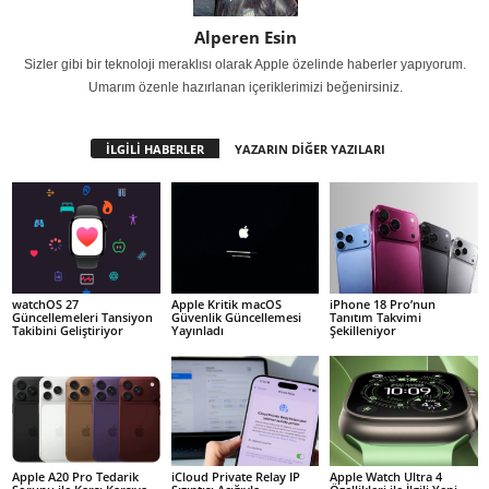
Alperen Esin
Sizler gibi bir teknoloji meraklısı olarak Apple özelinde haberler yapıyorum.
Umarım özenle hazırlanan içeriklerimizi beğenirsiniz.
İLGİLİ HABERLER
YAZARIN DİĞER YAZILARI
watchOS 27
Apple Kritik macOS
iPhone 18 Pro’nun
Güncellemeleri Tansiyon
Güvenlik Güncellemesi
Tanıtım Takvimi
Takibini Geliştiriyor
Yayınladı
Şekilleniyor
Apple A20 Pro Tedarik
iCloud Private Relay IP
Apple Watch Ultra 4