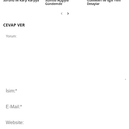
Sorunu ile Karşı Karşıya
Sızıntısı Açığıyla
Özellikleri ile İlgili Yeni
Gündemde
Detaylar
CEVAP VER