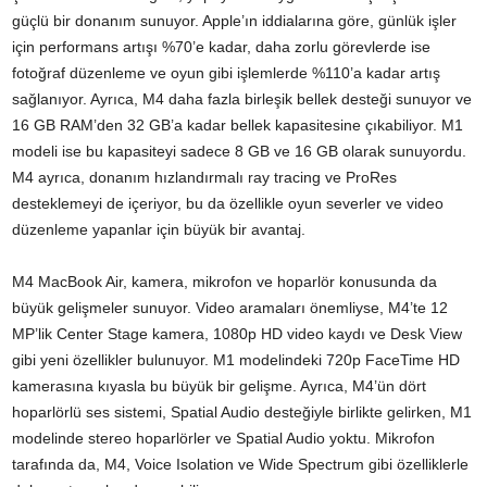
güçlü bir donanım sunuyor. Apple’ın iddialarına göre, günlük işler
için performans artışı %70’e kadar, daha zorlu görevlerde ise
fotoğraf düzenleme ve oyun gibi işlemlerde %110’a kadar artış
sağlanıyor. Ayrıca, M4 daha fazla birleşik bellek desteği sunuyor ve
16 GB RAM’den 32 GB’a kadar bellek kapasitesine çıkabiliyor. M1
modeli ise bu kapasiteyi sadece 8 GB ve 16 GB olarak sunuyordu.
M4 ayrıca, donanım hızlandırmalı ray tracing ve ProRes
desteklemeyi de içeriyor, bu da özellikle oyun severler ve video
düzenleme yapanlar için büyük bir avantaj.
M4 MacBook Air, kamera, mikrofon ve hoparlör konusunda da
büyük gelişmeler sunuyor. Video aramaları önemliyse, M4’te 12
MP’lik Center Stage kamera, 1080p HD video kaydı ve Desk View
gibi yeni özellikler bulunuyor. M1 modelindeki 720p FaceTime HD
kamerasına kıyasla bu büyük bir gelişme. Ayrıca, M4’ün dört
hoparlörlü ses sistemi, Spatial Audio desteğiyle birlikte gelirken, M1
modelinde stereo hoparlörler ve Spatial Audio yoktu. Mikrofon
tarafında da, M4, Voice Isolation ve Wide Spectrum gibi özelliklerle