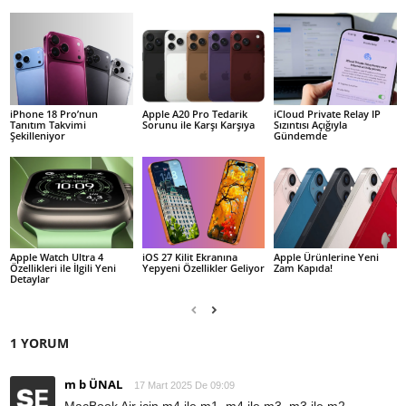
iPhone 18 Pro’nun
Apple A20 Pro Tedarik
iCloud Private Relay IP
Tanıtım Takvimi
Sorunu ile Karşı Karşıya
Sızıntısı Açığıyla
Şekilleniyor
Gündemde
Apple Watch Ultra 4
iOS 27 Kilit Ekranına
Apple Ürünlerine Yeni
Özellikleri ile İlgili Yeni
Yepyeni Özellikler Geliyor
Zam Kapıda!
Detaylar
1 YORUM
m b ÜNAL
17 Mart 2025 De 09:09
MacBook Air için m4 ile m1, m4 ile m3, m3 ile m2