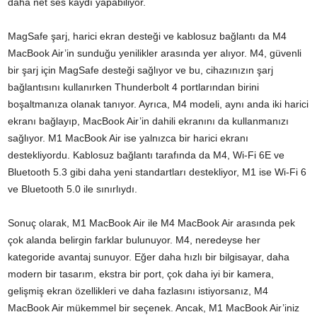
daha net ses kaydı yapabiliyor.
MagSafe şarj, harici ekran desteği ve kablosuz bağlantı da M4
MacBook Air’in sunduğu yenilikler arasında yer alıyor. M4, güvenli
bir şarj için MagSafe desteği sağlıyor ve bu, cihazınızın şarj
bağlantısını kullanırken Thunderbolt 4 portlarından birini
boşaltmanıza olanak tanıyor. Ayrıca, M4 modeli, aynı anda iki harici
ekranı bağlayıp, MacBook Air’in dahili ekranını da kullanmanızı
sağlıyor. M1 MacBook Air ise yalnızca bir harici ekranı
destekliyordu. Kablosuz bağlantı tarafında da M4, Wi-Fi 6E ve
Bluetooth 5.3 gibi daha yeni standartları destekliyor, M1 ise Wi-Fi 6
ve Bluetooth 5.0 ile sınırlıydı.
Sonuç olarak, M1 MacBook Air ile M4 MacBook Air arasında pek
çok alanda belirgin farklar bulunuyor. M4, neredeyse her
kategoride avantaj sunuyor. Eğer daha hızlı bir bilgisayar, daha
modern bir tasarım, ekstra bir port, çok daha iyi bir kamera,
gelişmiş ekran özellikleri ve daha fazlasını istiyorsanız, M4
MacBook Air mükemmel bir seçenek. Ancak, M1 MacBook Air’iniz