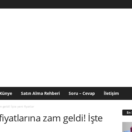
Künye
Satın Alma Rehberi
Soru – Cevap
İletişim
 geldi! İşte yeni fiyatlar
En 
iyatlarına zam geldi! İşte