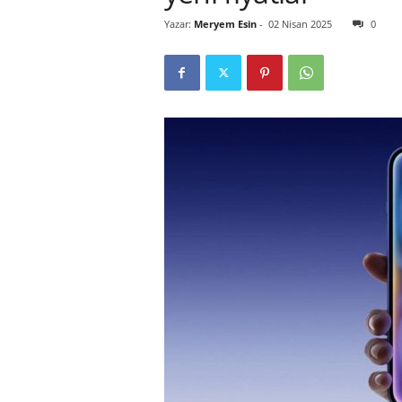
Yazar:
Meryem Esin
-
02 Nisan 2025
0
r
l
i
E
l
m
a