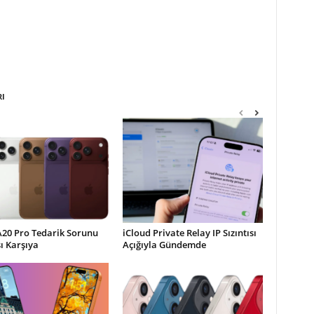
RI
A20 Pro Tedarik Sorunu
iCloud Private Relay IP Sızıntısı
şı Karşıya
Açığıyla Gündemde