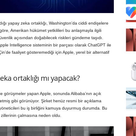
dığı yapay zeka ortaklığı, Washington’da ciddi endişelere
öre, Amerikan hükümet yetkilileri bu anlaşmayla ilgili
l güvenlik açısından doğabilecek riskleri gündeme taşıdı.
le Intelligence sisteminin bir parçası olarak ChatGPT ile
n’de faaliyet gösteremediği için Apple, yerel bir alternatif
zeka ortaklığı mı yapacak?
rle görüşmeler yapan Apple, sonunda Alibaba’nın açık
etmiş gibi görünüyor. Şirket henüz resmi bir açıklama
öneticileri bu iş birliğini kamuya duyurmuş durumda. Bu
m zillerinin çalmasına neden oldu.