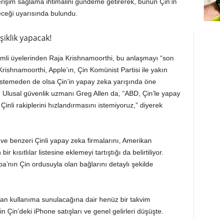
e erişim sağlama ihtimalini gündeme getirerek, bunun Çin’in
leceği uyarısında bulundu.
şiklik yapacak!
demli üyelerinden Raja Krishnamoorthi, bu anlaşmayı “son
 Krishnamoorthi, Apple’ın, Çin Komünist Partisi ile yakın
k, istemeden de olsa Çin’in yapay zeka yarışında öne
Ulusal güvenlik uzmanı Greg Allen da, “ABD, Çin’le yapay
Çinli rakiplerini hızlandırmasını istemiyoruz,” diyerek
e benzeri Çinli yapay zeka firmalarını, Amerikan
r kısıtlılar listesine eklemeyi tartıştığı da belirtiliyor.
ba’nın Çin ordusuyla olan bağlarını detaylı şekilde
man kullanıma sunulacağına dair henüz bir takvim
 Çin’deki iPhone satışları ve genel gelirleri düşüşte.