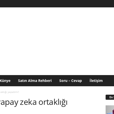
Künye
Satın Alma Rehberi
Soru – Cevap
İletişim
aklığı yapabilir!
En 
yapay zeka ortaklığı