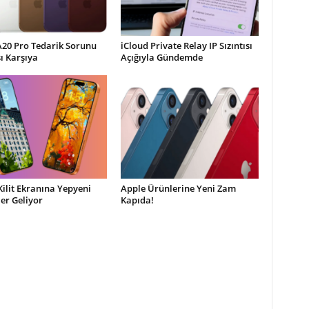
A20 Pro Tedarik Sorunu
iCloud Private Relay IP Sızıntısı
şı Karşıya
Açığıyla Gündemde
Kilit Ekranına Yepyeni
Apple Ürünlerine Yeni Zam
ler Geliyor
Kapıda!