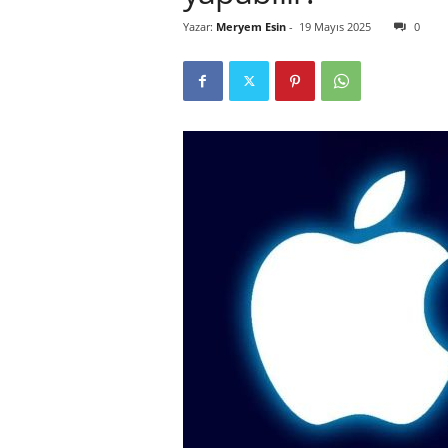
Yazar:
Meryem Esin
-
19 Mayıs 2025
0
r
l
i
E
l
m
a