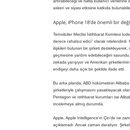
artırabileceği ve hatta kullanıcı verilerin
askeri ve siyasi etkisine katkıda bulunabi
Apple, iPhone 18’de önemli bir deği
Temsilciler Meclisi İstihbarat Komitesi kı
derece rahatsız edici” olarak nitelendirdi.
ilişkileri bulunan bir şirketi destekleyere
geçmesine yardım edebileceğini savundu. 
zekada yarışıyor ve Amerikan şirketlerinin 
endişeyi daha açık bir şekilde ifade etti.
Bu arka planda, ABD hükümetinin Alibaba v
şirketleriyle çalışmasını yasaklayacak olan bi
Pentagon ve istihbarat kurumları ise Aliba
incelemeye almış durumda.
Apple, Apple Intelligence’ın Çin’de ne za
açıklamadı. Ancak zaman daralıyor. Şirketin