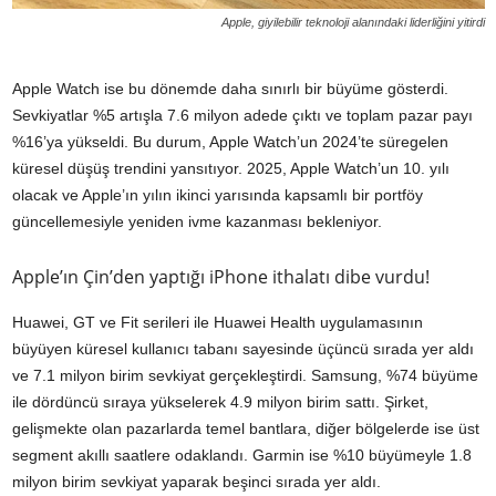
Apple, giyilebilir teknoloji alanındaki liderliğini yitirdi
Apple Watch ise bu dönemde daha sınırlı bir büyüme gösterdi.
Sevkiyatlar %5 artışla 7.6 milyon adede çıktı ve toplam pazar payı
%16’ya yükseldi. Bu durum, Apple Watch’un 2024’te süregelen
küresel düşüş trendini yansıtıyor. 2025, Apple Watch’un 10. yılı
olacak ve Apple’ın yılın ikinci yarısında kapsamlı bir portföy
güncellemesiyle yeniden ivme kazanması bekleniyor.
Apple’ın Çin’den yaptığı iPhone ithalatı dibe vurdu!
Huawei, GT ve Fit serileri ile Huawei Health uygulamasının
büyüyen küresel kullanıcı tabanı sayesinde üçüncü sırada yer aldı
ve 7.1 milyon birim sevkiyat gerçekleştirdi. Samsung, %74 büyüme
ile dördüncü sıraya yükselerek 4.9 milyon birim sattı. Şirket,
gelişmekte olan pazarlarda temel bantlara, diğer bölgelerde ise üst
segment akıllı saatlere odaklandı. Garmin ise %10 büyümeyle 1.8
milyon birim sevkiyat yaparak beşinci sırada yer aldı.