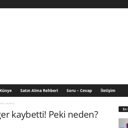
Künye
Satın Alma Rehberi
Soru – Cevap
İletişim
Peki neden?
En 
ğer kaybetti! Peki neden?