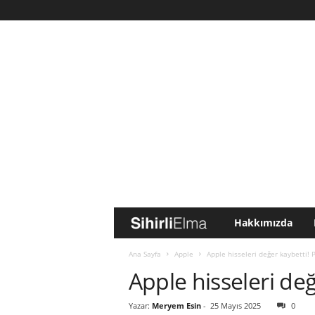
Hakkımızda
S
i
Ana Sayfa
Apple
Apple hisseleri değer kaybetti! 
Apple hisseleri de
h
Yazar:
Meryem Esin
-
25 Mayıs 2025
0
i