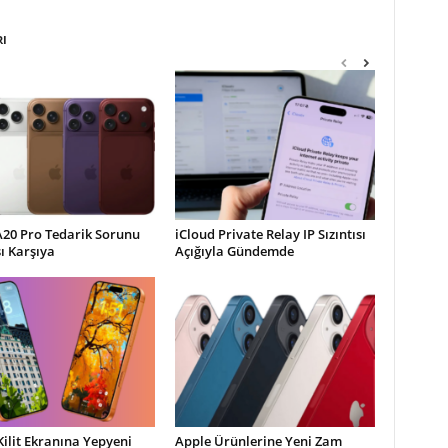
RI
A20 Pro Tedarik Sorunu
iCloud Private Relay IP Sızıntısı
şı Karşıya
Açığıyla Gündemde
Kilit Ekranına Yepyeni
Apple Ürünlerine Yeni Zam