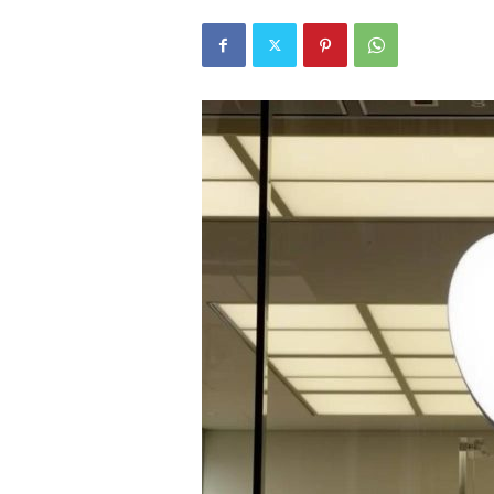
r
l
i
E
l
m
a