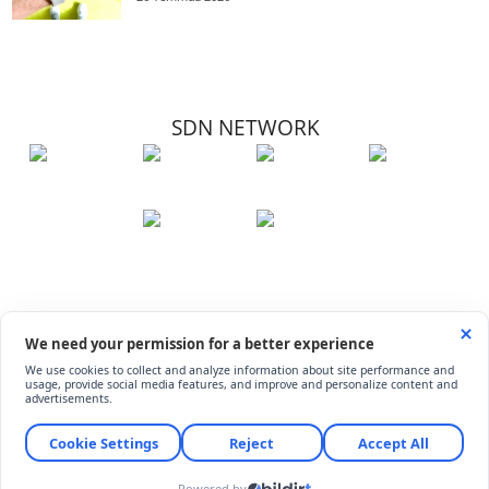
SDN NETWORK
Hakkımızda
Künye
İletişim
Çerez Kullanımı
Soru-Cevap
©
ShiftDelete.Net