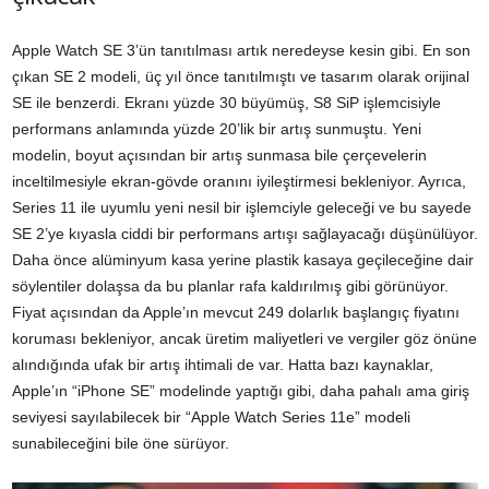
Apple Watch SE 3’ün tanıtılması artık neredeyse kesin gibi. En son
çıkan SE 2 modeli, üç yıl önce tanıtılmıştı ve tasarım olarak orijinal
SE ile benzerdi. Ekranı yüzde 30 büyümüş, S8 SiP işlemcisiyle
performans anlamında yüzde 20’lik bir artış sunmuştu. Yeni
modelin, boyut açısından bir artış sunmasa bile çerçevelerin
inceltilmesiyle ekran-gövde oranını iyileştirmesi bekleniyor. Ayrıca,
Series 11 ile uyumlu yeni nesil bir işlemciyle geleceği ve bu sayede
SE 2’ye kıyasla ciddi bir performans artışı sağlayacağı düşünülüyor.
Daha önce alüminyum kasa yerine plastik kasaya geçileceğine dair
söylentiler dolaşsa da bu planlar rafa kaldırılmış gibi görünüyor.
Fiyat açısından da Apple’ın mevcut 249 dolarlık başlangıç fiyatını
koruması bekleniyor, ancak üretim maliyetleri ve vergiler göz önüne
alındığında ufak bir artış ihtimali de var. Hatta bazı kaynaklar,
Apple’ın “iPhone SE” modelinde yaptığı gibi, daha pahalı ama giriş
seviyesi sayılabilecek bir “Apple Watch Series 11e” modeli
sunabileceğini bile öne sürüyor.