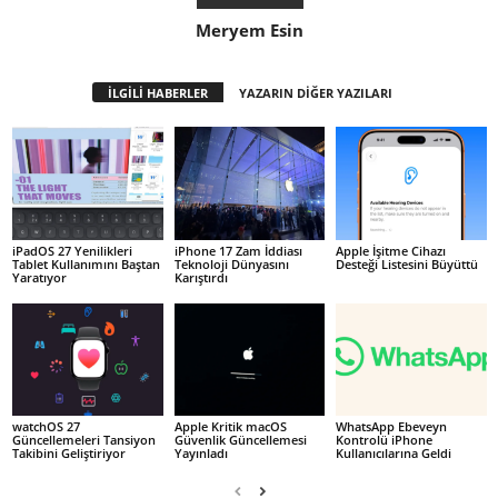
Meryem Esin
İLGİLİ HABERLER
YAZARIN DİĞER YAZILARI
iPadOS 27 Yenilikleri
iPhone 17 Zam İddiası
Apple İşitme Cihazı
Tablet Kullanımını Baştan
Teknoloji Dünyasını
Desteği Listesini Büyüttü
Yaratıyor
Karıştırdı
watchOS 27
Apple Kritik macOS
WhatsApp Ebeveyn
Güncellemeleri Tansiyon
Güvenlik Güncellemesi
Kontrolü iPhone
Takibini Geliştiriyor
Yayınladı
Kullanıcılarına Geldi