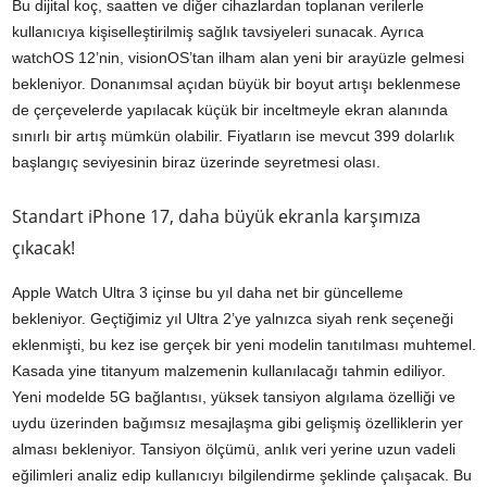
Bu dijital koç, saatten ve diğer cihazlardan toplanan verilerle
kullanıcıya kişiselleştirilmiş sağlık tavsiyeleri sunacak. Ayrıca
watchOS 12’nin, visionOS’tan ilham alan yeni bir arayüzle gelmesi
bekleniyor. Donanımsal açıdan büyük bir boyut artışı beklenmese
de çerçevelerde yapılacak küçük bir inceltmeyle ekran alanında
sınırlı bir artış mümkün olabilir. Fiyatların ise mevcut 399 dolarlık
başlangıç seviyesinin biraz üzerinde seyretmesi olası.
Standart iPhone 17, daha büyük ekranla karşımıza
çıkacak!
Apple Watch Ultra 3 içinse bu yıl daha net bir güncelleme
bekleniyor. Geçtiğimiz yıl Ultra 2’ye yalnızca siyah renk seçeneği
eklenmişti, bu kez ise gerçek bir yeni modelin tanıtılması muhtemel.
Kasada yine titanyum malzemenin kullanılacağı tahmin ediliyor.
Yeni modelde 5G bağlantısı, yüksek tansiyon algılama özelliği ve
uydu üzerinden bağımsız mesajlaşma gibi gelişmiş özelliklerin yer
alması bekleniyor. Tansiyon ölçümü, anlık veri yerine uzun vadeli
eğilimleri analiz edip kullanıcıyı bilgilendirme şeklinde çalışacak. Bu