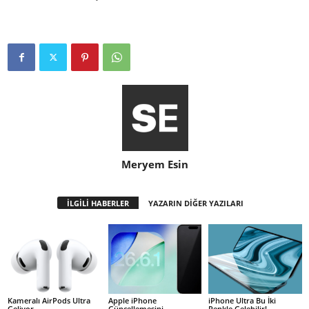
Meryem Esin
İLGİLİ HABERLER
YAZARIN DİĞER YAZILARI
Kameralı AirPods Ultra
Apple iPhone
iPhone Ultra Bu İki
Geliyor
Güncellemesini
Renkle Gelebilir!