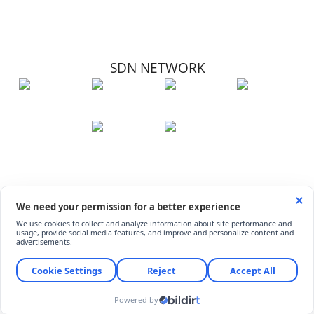
SDN NETWORK
Hakkımızda
Künye
İletişim
Çerez Kullanımı
Soru-Cevap
©
ShiftDelete.Net