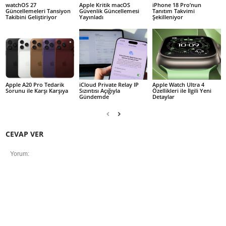
watchOS 27
Apple Kritik macOS
iPhone 18 Pro’nun
Güncellemeleri Tansiyon
Güvenlik Güncellemesi
Tanıtım Takvimi
Takibini Geliştiriyor
Yayınladı
Şekilleniyor
Apple A20 Pro Tedarik
iCloud Private Relay IP
Apple Watch Ultra 4
Sorunu ile Karşı Karşıya
Sızıntısı Açığıyla
Özellikleri ile İlgili Yeni
Gündemde
Detaylar
CEVAP VER