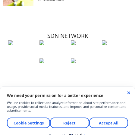
SDN NETWORK
Hakkımızda
Künye
İletişim
Çerez Kullanımı
Soru-Cevap
©
ShiftDelete.Net