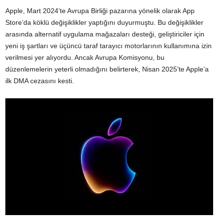
Apple, Mart 2024’te Avrupa Birliği pazarına yönelik olarak App
Store’da köklü değişiklikler yaptığını duyurmuştu. Bu değişiklikler
arasında alternatif uygulama mağazaları desteği, geliştiriciler için
yeni iş şartları ve üçüncü taraf tarayıcı motorlarının kullanımına izin
verilmesi yer alıyordu. Ancak Avrupa Komisyonu, bu
düzenlemelerin yeterli olmadığını belirterek, Nisan 2025’te Apple’a
ilk DMA cezasını kesti.