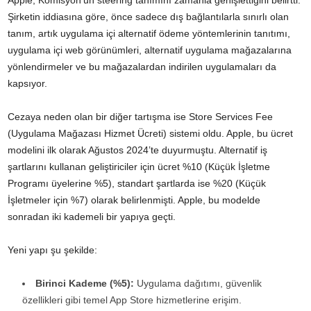
Apple, Komisyon’un steering tanımını zamanla genişlettiğini belirtti.
Şirketin iddiasına göre, önce sadece dış bağlantılarla sınırlı olan
tanım, artık uygulama içi alternatif ödeme yöntemlerinin tanıtımı,
uygulama içi web görünümleri, alternatif uygulama mağazalarına
yönlendirmeler ve bu mağazalardan indirilen uygulamaları da
kapsıyor.
Cezaya neden olan bir diğer tartışma ise Store Services Fee
(Uygulama Mağazası Hizmet Ücreti) sistemi oldu. Apple, bu ücret
modelini ilk olarak Ağustos 2024’te duyurmuştu. Alternatif iş
şartlarını kullanan geliştiriciler için ücret %10 (Küçük İşletme
Programı üyelerine %5), standart şartlarda ise %20 (Küçük
İşletmeler için %7) olarak belirlenmişti. Apple, bu modelde
sonradan iki kademeli bir yapıya geçti.
Yeni yapı şu şekilde:
Birinci Kademe (%5):
Uygulama dağıtımı, güvenlik
özellikleri gibi temel App Store hizmetlerine erişim.