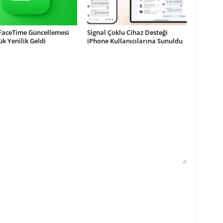
 FaceTime Güncellemesi
Signal Çoklu Cihaz Desteği
ük Yenilik Geldi
iPhone Kullanıcılarına Sunuldu