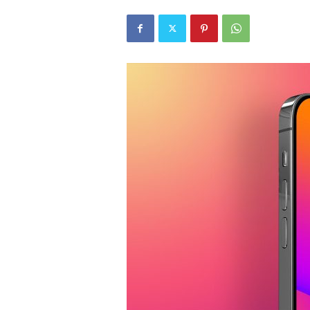
r
l
i
E
l
m
a