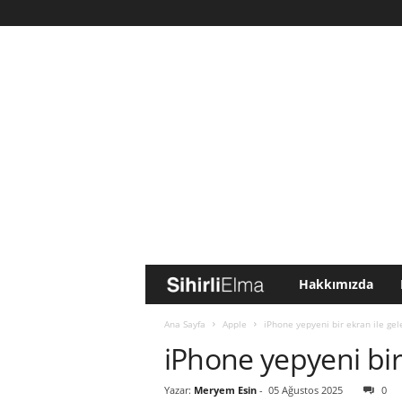
Hakkımızda
S
i
Ana Sayfa
Apple
iPhone yepyeni bir ekran ile gele
iPhone yepyeni bir 
h
Yazar:
Meryem Esin
-
05 Ağustos 2025
0
i