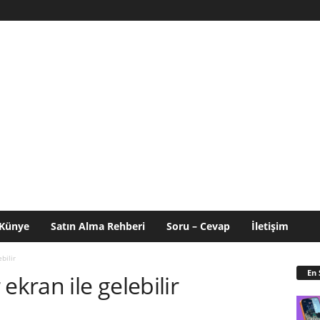
Künye
Satın Alma Rehberi
Soru – Cevap
İletişim
bilir
En 
ekran ile gelebilir