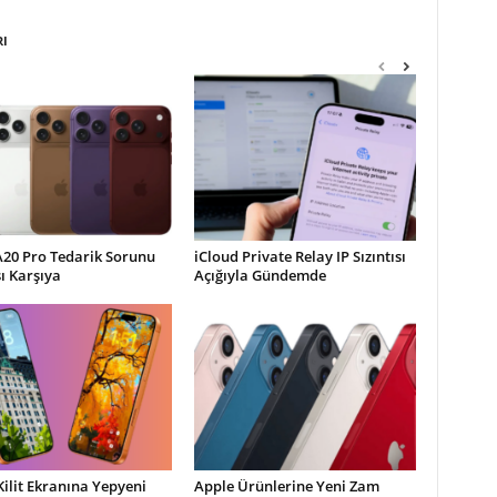
RI
A20 Pro Tedarik Sorunu
iCloud Private Relay IP Sızıntısı
şı Karşıya
Açığıyla Gündemde
Kilit Ekranına Yepyeni
Apple Ürünlerine Yeni Zam