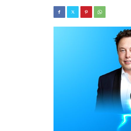
r
l
i
E
l
m
a