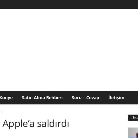
Künye
Satın Alma Rehberi
Soru – Cevap
İletişim
rdı
En 
Apple’a saldırdı