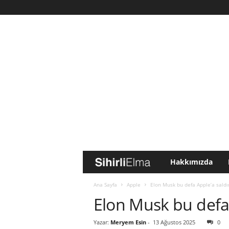
Hakkımızda
S
i
Ana Sayfa
Apple
Elon Musk bu defa Apple’a saldı
Elon Musk bu defa 
h
Yazar:
Meryem Esin
-
13 Ağustos 2025
0
i