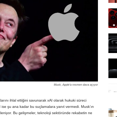
Musk, Apple’a resmen dava açıyor
arını ihlal ettiğini savunarak xAI olarak hukuki süreci
I ise şu ana kadar bu suçlamalara yanıt vermedi. Musk’ın
niyor. Bu gelişmeler, teknoloji sektöründe rekabetin ne