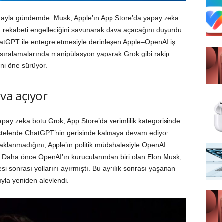
amayla gündemde. Musk, Apple’ın App Store’da yapay zeka
n rekabeti engellediğini savunarak dava açacağını duyurdu.
hatGPT ile entegre etmesiyle derinleşen Apple–OpenAI iş
re sıralamalarında manipülasyon yaparak Grok gibi rakip
ni öne sürüyor.
va açıyor
 yapay zeka botu Grok, App Store’da verimlilik kategorisinde
listelerde ChatGPT’nin gerisinde kalmaya devam ediyor.
klanmadığını, Apple’ın politik müdahalesiyle OpenAI
. Daha önce OpenAI’ın kurucularından biri olan Elon Musk,
i sonrası yollarını ayırmıştı. Bu ayrılık sonrası yaşanan
ıyla yeniden alevlendi.