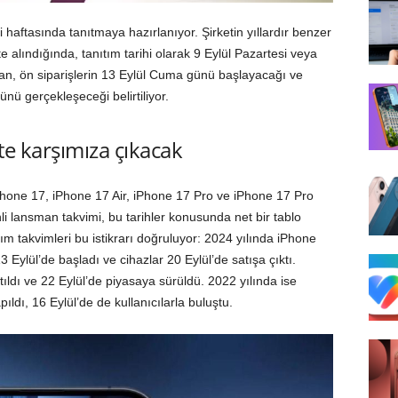
i haftasında tanıtmaya hazırlanıyor. Şirketin yıllardır benzer
e alındığında, tanıtım tarihi olarak 9 Eylül Pazartesi veya
dan, ön siparişlerin 13 Eylül Cuma günü başlayacağı ve
nü gerçekleşeceği belirtiliyor.
hte karşımıza çıkacak
iPhone 17, iPhone 17 Air, iPhone 17 Pro ve iPhone 17 Pro
i lansman takvimi, bu tarihler konusunda net bir tablo
ım takvimleri bu istikrarı doğruluyor: 2024 yılında iPhone
 13 Eylül’de başladı ve cihazlar 20 Eylül’de satışa çıktı.
tıldı ve 22 Eylül’de piyasaya sürüldü. 2022 yılında ise
ıldı, 16 Eylül’de de kullanıcılarla buluştu.