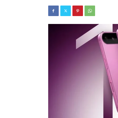
r
l
i
E
l
m
a