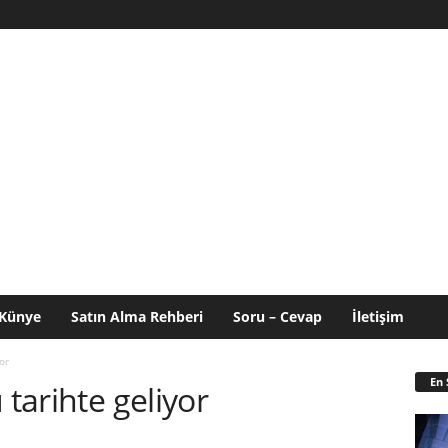
Künye
Satın Alma Rehberi
Soru – Cevap
İletişim
or
En 
 tarihte geliyor