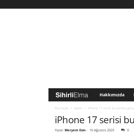
Hakkımızda
S
i
Ana Sayfa
Apple
iPhone 17 serisi bu tarihte geliy
iPhone 17 serisi bu
h
Yazar:
Meryem Esin
-
16 Ağustos 2025
0
i