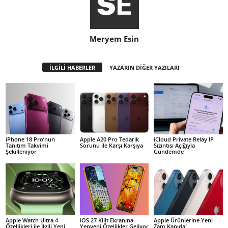
Meryem Esin
İLGİLİ HABERLER
YAZARIN DİĞER YAZILARI
iPhone 18 Pro’nun
Apple A20 Pro Tedarik
iCloud Private Relay IP
Tanıtım Takvimi
Sorunu ile Karşı Karşıya
Sızıntısı Açığıyla
Şekilleniyor
Gündemde
Apple Watch Ultra 4
iOS 27 Kilit Ekranına
Apple Ürünlerine Yeni
Özellikleri ile İlgili Yeni
Yepyeni Özellikler Geliyor
Zam Kapıda!