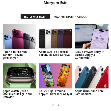
Meryem Esin
İLGİLİ HABERLER
YAZARIN DİĞER YAZILARI
iPhone 18 Pro’nun
Apple A20 Pro Tedarik
iCloud Private Relay IP
Tanıtım Takvimi
Sorunu ile Karşı Karşıya
Sızıntısı Açığıyla
Şekilleniyor
Gündemde
Apple Watch Ultra 4
iOS 27 Kilit Ekranına
Apple Ürünlerine Yeni
Özellikleri ile İlgili Yeni
Yepyeni Özellikler Geliyor
Zam Kapıda!
Detaylar