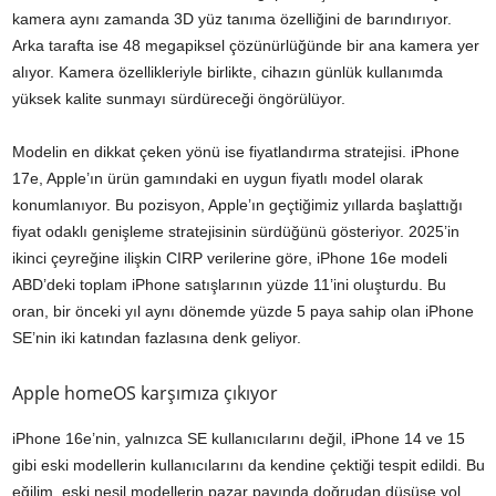
kamera aynı zamanda 3D yüz tanıma özelliğini de barındırıyor.
Arka tarafta ise 48 megapiksel çözünürlüğünde bir ana kamera yer
alıyor. Kamera özellikleriyle birlikte, cihazın günlük kullanımda
yüksek kalite sunmayı sürdüreceği öngörülüyor.
Modelin en dikkat çeken yönü ise fiyatlandırma stratejisi. iPhone
17e, Apple’ın ürün gamındaki en uygun fiyatlı model olarak
konumlanıyor. Bu pozisyon, Apple’ın geçtiğimiz yıllarda başlattığı
fiyat odaklı genişleme stratejisinin sürdüğünü gösteriyor. 2025’in
ikinci çeyreğine ilişkin CIRP verilerine göre, iPhone 16e modeli
ABD’deki toplam iPhone satışlarının yüzde 11’ini oluşturdu. Bu
oran, bir önceki yıl aynı dönemde yüzde 5 paya sahip olan iPhone
SE’nin iki katından fazlasına denk geliyor.
Apple homeOS karşımıza çıkıyor
iPhone 16e’nin, yalnızca SE kullanıcılarını değil, iPhone 14 ve 15
gibi eski modellerin kullanıcılarını da kendine çektiği tespit edildi. Bu
eğilim, eski nesil modellerin pazar payında doğrudan düşüşe yol