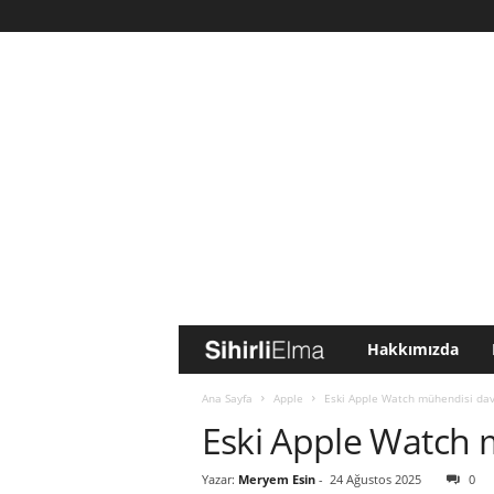
Hakkımızda
S
i
Ana Sayfa
Apple
Eski Apple Watch mühendisi dav
Eski Apple Watch 
h
Yazar:
Meryem Esin
-
24 Ağustos 2025
0
i