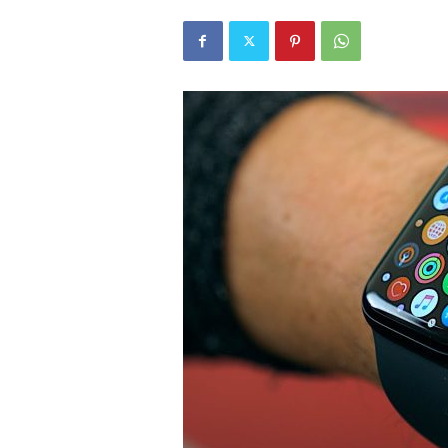
r
l
i
E
l
m
a