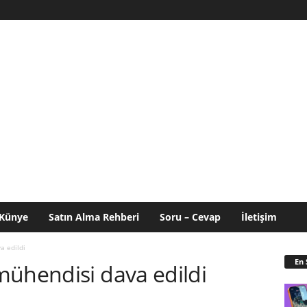
Künye
Satın Alma Rehberi
Soru – Cevap
İletişim
a edildi
En 
mühendisi dava edildi