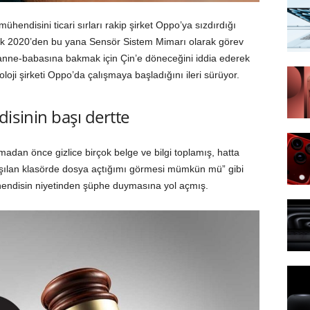
ühendisini ticari sırları rakip şirket Oppo’ya sızdırdığı
ak 2020’den bu yana Sensör Sistem Mimarı olarak görev
 anne-babasına bakmak için Çin’e döneceğini iddia ederek
oloji şirketi Oppo’da çalışmaya başladığını ileri sürüyor.
sinin başı dertte
lmadan önce gizlice birçok belge ve bilgi toplamış, hatta
ylaşılan klasörde dosya açtığımı görmesi mümkün mü” gibi
endisin niyetinden şüphe duymasına yol açmış.