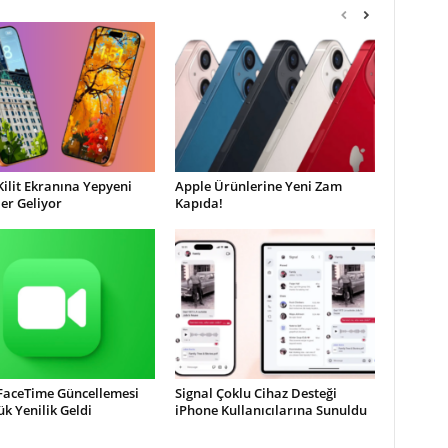
Kilit Ekranına Yepyeni
Apple Ürünlerine Yeni Zam
ler Geliyor
Kapıda!
 FaceTime Güncellemesi
Signal Çoklu Cihaz Desteği
ük Yenilik Geldi
iPhone Kullanıcılarına Sunuldu