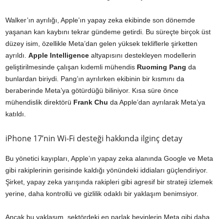
Walker’ın ayrılığı, Apple’ın yapay zeka ekibinde son dönemde
yaşanan kan kaybını tekrar gündeme getirdi. Bu süreçte birçok üst
düzey isim, özellikle Meta’dan gelen yüksek tekliflerle şirketten
ayrıldı.
Apple Intelligence
altyapısını destekleyen modellerin
geliştirilmesinde çalışan kıdemli mühendis
Ruoming Pang
da
bunlardan biriydi. Pang’ın ayrılırken ekibinin bir kısmını da
beraberinde Meta’ya götürdüğü biliniyor. Kısa süre önce
mühendislik direktörü
Frank Chu
da Apple’dan ayrılarak Meta’ya
katıldı.
iPhone 17’nin Wi-Fi desteği hakkında ilginç detay
Bu yönetici kayıpları, Apple’ın yapay zeka alanında Google ve Meta
gibi rakiplerinin gerisinde kaldığı yönündeki iddiaları güçlendiriyor.
Şirket, yapay zeka yarışında rakipleri gibi agresif bir strateji izlemek
yerine, daha kontrollü ve gizlilik odaklı bir yaklaşım benimsiyor.
Ancak bu yaklaşım, sektördeki en parlak beyinlerin Meta gibi daha