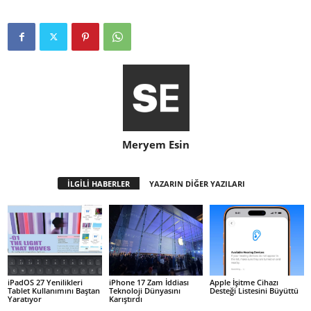
Meryem Esin
İLGİLİ HABERLER
YAZARIN DİĞER YAZILARI
iPadOS 27 Yenilikleri
iPhone 17 Zam İddiası
Apple İşitme Cihazı
Tablet Kullanımını Baştan
Teknoloji Dünyasını
Desteği Listesini Büyüttü
Yaratıyor
Karıştırdı