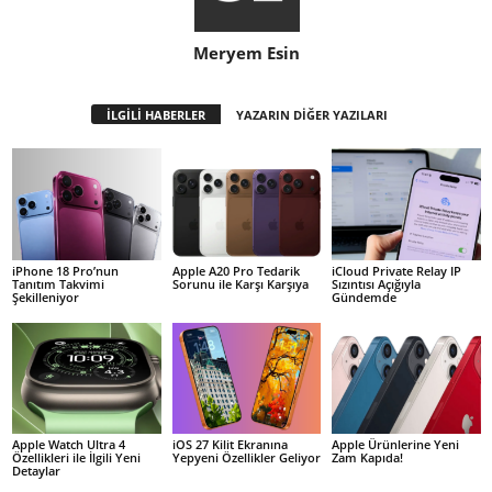
Meryem Esin
İLGİLİ HABERLER
YAZARIN DİĞER YAZILARI
iPhone 18 Pro’nun
Apple A20 Pro Tedarik
iCloud Private Relay IP
Tanıtım Takvimi
Sorunu ile Karşı Karşıya
Sızıntısı Açığıyla
Şekilleniyor
Gündemde
Apple Watch Ultra 4
iOS 27 Kilit Ekranına
Apple Ürünlerine Yeni
Özellikleri ile İlgili Yeni
Yepyeni Özellikler Geliyor
Zam Kapıda!
Detaylar