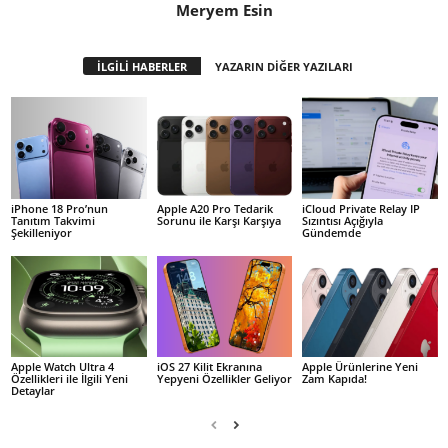
Meryem Esin
İLGİLİ HABERLER
YAZARIN DİĞER YAZILARI
iPhone 18 Pro’nun
Apple A20 Pro Tedarik
iCloud Private Relay IP
Tanıtım Takvimi
Sorunu ile Karşı Karşıya
Sızıntısı Açığıyla
Şekilleniyor
Gündemde
Apple Watch Ultra 4
iOS 27 Kilit Ekranına
Apple Ürünlerine Yeni
Özellikleri ile İlgili Yeni
Yepyeni Özellikler Geliyor
Zam Kapıda!
Detaylar