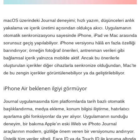
macOS üzerindeki Journal deneyimi; hızlı yazım, düşünceleri anlık
yakalama ve içerik üretimi açısından oldukça akıcı. Uygulamanın
otomatik senkronizasyonu sayesinde iPhone, iPad ve Mac arasında
sorunsuz geçiş yapılabiliyor. iPhone versiyonu hâlâ en fazla özelliği
barındırıyor; örneğin fotoğraf önerileri, antrenman verileri gibi
bağlamsal içerik yalnızca mobilde aktif. Ancak bu önerilerle
oluşturulan içerikler diğer cihazlarla senkronize olduğundan, Mac’te
de bu zengin içerikler görüntülenebiliyor ya da geliştirilebiliyor.
iPhone Air beklenen ilgiyi görmüyor
Journal uygulamasında tüm platformlarda tarih bazlı otomatik
başlıklandırma, medya ekleme, konum bilgisi iliştirme, hatırlatıcı
ayarlama gibi fonksiyonlar da yer alıyor. Uygulamanın sunduğu
deneyim, bir bakıma Apple’ın eski iWeb ve iPhoto Journal
araçlarının modern, gizliliğe önem veren bir versiyonunu andırıyor.
Üstelik tüm veriler şifreli, Face ID ya da Touch ID ile koruma altında