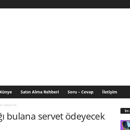
Künye
Satın Alma Rehberi
Soru – Cevap
İletişim
vet ödeyecek
En 
ğı bulana servet ödeyecek