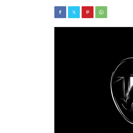
r
l
i
E
l
m
a