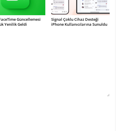
 FaceTime Güncellemesi
Signal Çoklu Cihaz Desteği
ük Yenilik Geldi
iPhone Kullanıcılarına Sunuldu