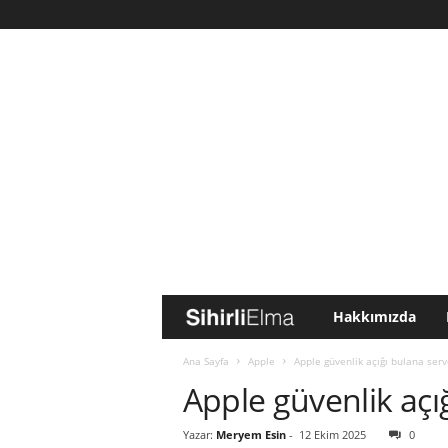
Hakkımızda
S
i
Ana Sayfa
Apple
Apple güvenlik açığı bulana ser
Apple güvenlik açı
h
Yazar:
Meryem Esin
-
12 Ekim 2025
0
i