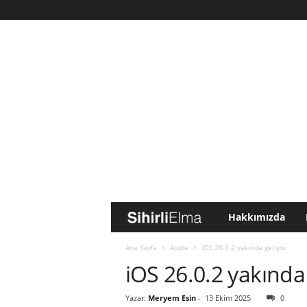
Hakkımızda
S
i
Ana Sayfa
Apple
iOS 26.0.2 yakında geliyor
iOS 26.0.2 yakında
h
Yazar:
Meryem Esin
-
13 Ekim 2025
0
i