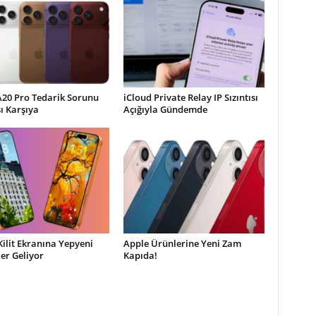
A20 Pro Tedarik Sorunu
iCloud Private Relay IP Sızıntısı
şı Karşıya
Açığıyla Gündemde
Kilit Ekranına Yepyeni
Apple Ürünlerine Yeni Zam
ler Geliyor
Kapıda!