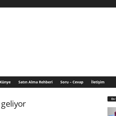
Künye
Satın Alma Rehberi
Soru – Cevap
İletişim
En 
 geliyor