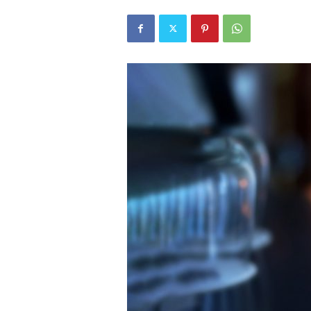
r
l
i
E
l
m
a